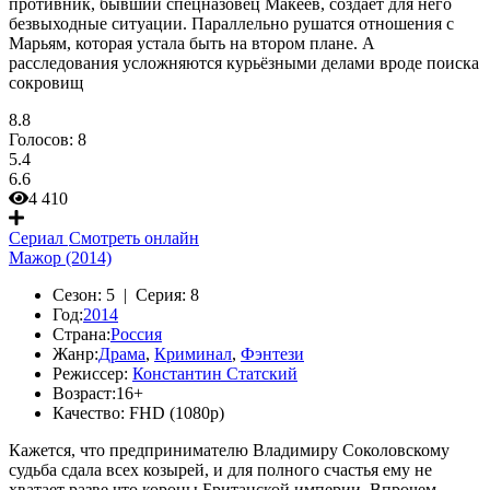
противник, бывший спецназовец Макеев, создаёт для него
безвыходные ситуации. Параллельно рушатся отношения с
Марьям, которая устала быть на втором плане. А
расследования усложняются курьёзными делами вроде поиска
сокровищ
8.8
Голосов:
8
5.4
6.6
4 410
Сериал
Смотреть онлайн
Мажор (2014)
Сезон:
5 |
Серия:
8
Год:
2014
Страна:
Россия
Жанр:
Драма
,
Криминал
,
Фэнтези
Режиссер:
Константин Статский
Возраст:
16+
Качество:
FHD (1080p)
Кажется, что предпринимателю Владимиру Соколовскому
судьба сдала всех козырей, и для полного счастья ему не
хватает разве что короны Британской империи. Впрочем,