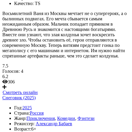
Качество:
TS
Восьмилетний Ваня из Москвы мечтает не о супергероях, а о
былинных подвигах. Его мечта сбывается самым
неожиданным образом. Мальчик попадает прямиком в
Древнюю Русь и знакомится с настоящими богатырями.
Вместе они узнают, что злая колдунья хочет воскресить
древнее зло. Чтобы остановить её, герои отправляются в
современную Москву. Теперь витязям предстоит гонка по
мегаполису с его машинами и интернетом. Им нужно найти
спрятанные артефакты раньше, чем это сделает колдунья.
7.5
Голосов:
4
6.2
306
Смотреть онлайн
Снеговик (2025)
Год:
2025
Страна:
Россия
Жанр:
Приключения
,
Комедии
,
Фэнтези
Режиссер:
Александр Бабаев
Возраст:
6+