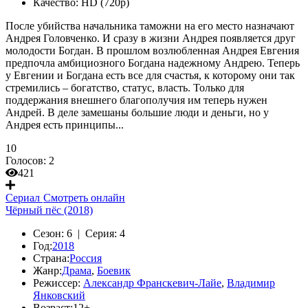
Качество:
HD (720p)
После убийства начальника таможни на его место назначают
Андрея Головченко. И сразу в жизни Андрея появляется друг
молодости Богдан. В прошлом возлюбленная Андрея Евгения
предпочла амбициозного Богдана надежному Андрею. Теперь
у Евгении и Богдана есть все для счастья, к которому они так
стремились – богатство, статус, власть. Только для
поддержания внешнего благополучия им теперь нужен
Андрей. В деле замешаны большие люди и деньги, но у
Андрея есть принципы...
10
Голосов:
2
421
Сериал
Смотреть онлайн
Чёрный пёс (2018)
Сезон:
6 |
Серия:
4
Год:
2018
Страна:
Россия
Жанр:
Драма
,
Боевик
Режиссер:
Александр Франскевич-Лайе
,
Владимир
Янковский
Возраст:
12+