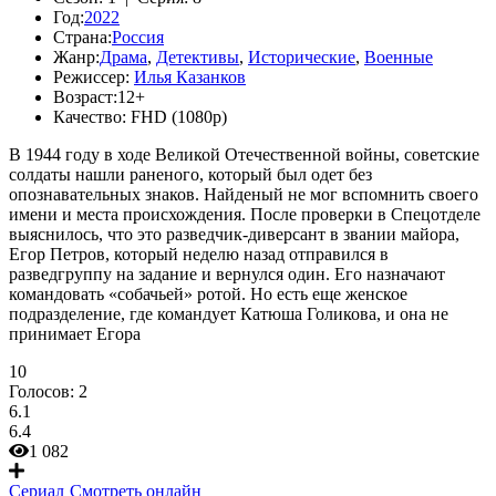
Год:
2022
Страна:
Россия
Жанр:
Драма
,
Детективы
,
Исторические
,
Военные
Режиссер:
Илья Казанков
Возраст:
12+
Качество:
FHD (1080p)
В 1944 году в ходе Великой Отечественной войны, советские
солдаты нашли раненого, который был одет без
опознавательных знаков. Найденый не мог вспомнить своего
имени и места происхождения. После проверки в Спецотделе
выяснилось, что это разведчик-диверсант в звании майора,
Егор Петров, который неделю назад отправился в
разведгруппу на задание и вернулся один. Его назначают
командовать «собачьей» ротой. Но есть еще женское
подразделение, где командует Катюша Голикова, и она не
принимает Егора
10
Голосов:
2
6.1
6.4
1 082
Сериал
Смотреть онлайн