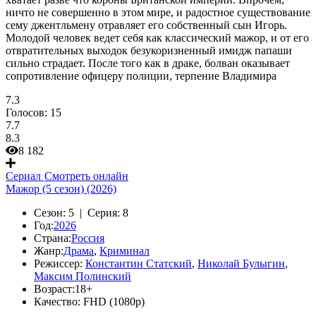
ничто не совершенно в этом мире, и радостное существование
сему джентльмену отравляет его собственный сын Игорь.
Молодой человек ведет себя как классический мажор, и от его
отвратительных выходок безукоризненный имидж папаши
сильно страдает. После того как в драке, болван оказывает
сопротивление офицеру полиции, терпение Владимира
7.3
Голосов:
15
7.7
8.3
8 182
Сериал
Смотреть онлайн
Мажор (5 сезон) (2026)
Сезон:
5 |
Серия:
8
Год:
2026
Страна:
Россия
Жанр:
Драма
,
Криминал
Режиссер:
Константин Статский
,
Николай Булыгин
,
Максим Полинский
Возраст:
18+
Качество:
FHD (1080p)