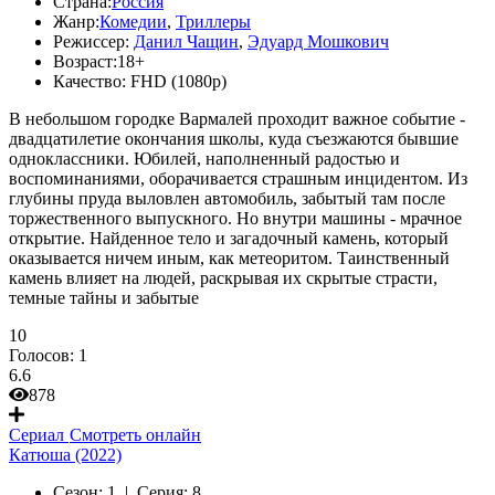
Страна:
Россия
Жанр:
Комедии
,
Триллеры
Режиссер:
Данил Чащин
,
Эдуард Мошкович
Возраст:
18+
Качество:
FHD (1080p)
В небольшом городке Вармалей проходит важное событие -
двадцатилетие окончания школы, куда съезжаются бывшие
одноклассники. Юбилей, наполненный радостью и
воспоминаниями, оборачивается страшным инцидентом. Из
глубины пруда выловлен автомобиль, забытый там после
торжественного выпускного. Но внутри машины - мрачное
открытие. Найденное тело и загадочный камень, который
оказывается ничем иным, как метеоритом. Таинственный
камень влияет на людей, раскрывая их скрытые страсти,
темные тайны и забытые
10
Голосов:
1
6.6
878
Сериал
Смотреть онлайн
Катюша (2022)
Сезон:
1 |
Серия:
8