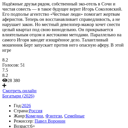
Надёжные друзья рядом, собственный эко-отель в Сочи и
чистая совесть — в такое будущее верит Игорь Соколовский.
Его подполье агентство «Честные люди» помогает жертвам
аферистов. Теперь он восстанавливает справедливость, а не
нарушает закон. Но местный девелопер-мажор хочет снести
целый квартал под свою винодельню. Он прикрывается
влиятельным отцом и жестокими методами. Параллельно на
самого Игоря заводят изощрённое дело. Талантливый
мошенник Берт запускает против него опасную аферу. В этой
игре
8.2
Голосов:
51
7.5
8.2
28 380
Смотреть онлайн
Богатыри (2026)
Год:
2026
Страна:
Россия
Жанр:
Комедии
,
Фэнтези
,
Семейные
Режиссер:
Павел Воронин
Возраст:
6+