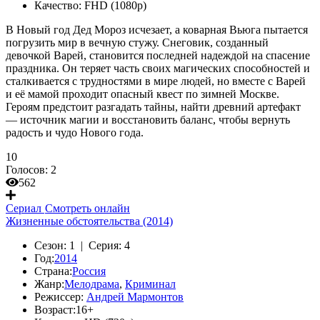
Качество:
FHD (1080p)
В Новый год Дед Мороз исчезает, а коварная Вьюга пытается
погрузить мир в вечную стужу. Снеговик, созданный
девочкой Варей, становится последней надеждой на спасение
праздника. Он теряет часть своих магических способностей и
сталкивается с трудностями в мире людей, но вместе с Варей
и её мамой проходит опасный квест по зимней Москве.
Героям предстоит разгадать тайны, найти древний артефакт
— источник магии и восстановить баланс, чтобы вернуть
радость и чудо Нового года.
10
Голосов:
2
562
Сериал
Смотреть онлайн
Жизненные обстоятельства (2014)
Сезон:
1 |
Серия:
4
Год:
2014
Страна:
Россия
Жанр:
Мелодрама
,
Криминал
Режиссер:
Андрей Мармонтов
Возраст:
16+