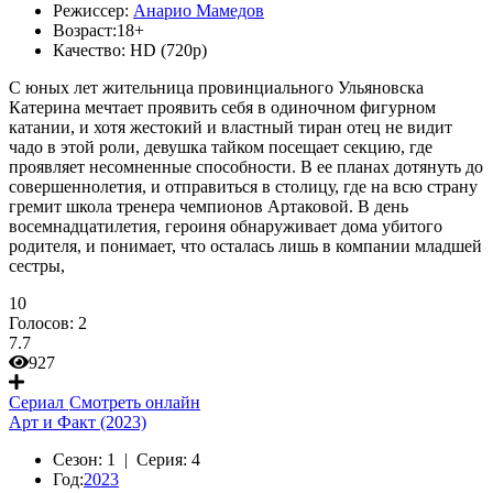
Режиссер:
Анарио Мамедов
Возраст:
18+
Качество:
HD (720p)
С юных лет жительница провинциального Ульяновска
Катерина мечтает проявить себя в одиночном фигурном
катании, и хотя жестокий и властный тиран отец не видит
чадо в этой роли, девушка тайком посещает секцию, где
проявляет несомненные способности. В ее планах дотянуть до
совершеннолетия, и отправиться в столицу, где на всю страну
гремит школа тренера чемпионов Артаковой. В день
восемнадцатилетия, героиня обнаруживает дома убитого
родителя, и понимает, что осталась лишь в компании младшей
сестры,
10
Голосов:
2
7.7
927
Сериал
Смотреть онлайн
Арт и Факт (2023)
Сезон:
1 |
Серия:
4
Год:
2023