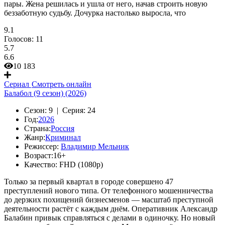
пары. Жена решилась и ушла от него, начав строить новую
беззаботную судьбу. Дочурка настолько выросла, что
9.1
Голосов:
11
5.7
6.6
10 183
Сериал
Смотреть онлайн
Балабол (9 сезон) (2026)
Сезон:
9 |
Серия:
24
Год:
2026
Страна:
Россия
Жанр:
Криминал
Режиссер:
Владимир Мельник
Возраст:
16+
Качество:
FHD (1080p)
Только за первый квартал в городе совершено 47
преступлений нового типа. От телефонного мошенничества
до дерзких похищений бизнесменов — масштаб преступной
деятельности растёт с каждым днём. Оперативник Александр
Балабин привык справляться с делами в одиночку. Но новый