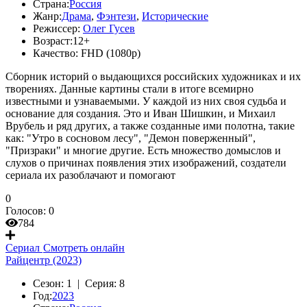
Страна:
Россия
Жанр:
Драма
,
Фэнтези
,
Исторические
Режиссер:
Олег Гусев
Возраст:
12+
Качество:
FHD (1080p)
Сборник историй о выдающихся российских художниках и их
творениях. Данные картины стали в итоге всемирно
известными и узнаваемыми. У каждой из них своя судьба и
основание для создания. Это и Иван Шишкин, и Михаил
Врубель и ряд других, а также созданные ими полотна, такие
как: "Утро в сосновом лесу", "Демон поверженный",
"Призраки" и многие другие. Есть множество домыслов и
слухов о причинах появления этих изображений, создатели
сериала их разоблачают и помогают
0
Голосов:
0
784
Сериал
Смотреть онлайн
Райцентр (2023)
Сезон:
1 |
Серия:
8
Год:
2023