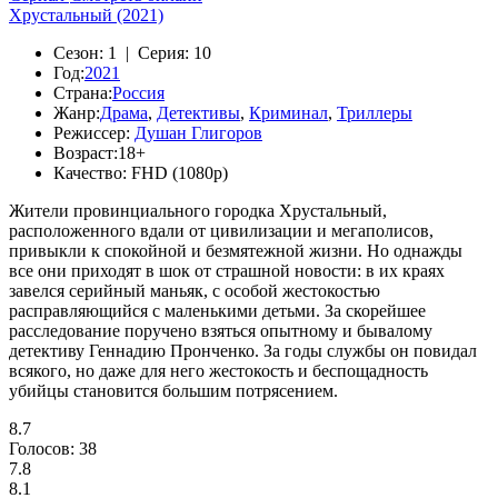
Хрустальный (2021)
Сезон:
1 |
Серия:
10
Год:
2021
Страна:
Россия
Жанр:
Драма
,
Детективы
,
Криминал
,
Триллеры
Режиссер:
Душан Глигоров
Возраст:
18+
Качество:
FHD (1080p)
Жители провинциального городка Хрустальный,
расположенного вдали от цивилизации и мегаполисов,
привыкли к спокойной и безмятежной жизни. Но однажды
все они приходят в шок от страшной новости: в их краях
завелся серийный маньяк, с особой жестокостью
расправляющийся с маленькими детьми. За скорейшее
расследование поручено взяться опытному и бывалому
детективу Геннадию Пронченко. За годы службы он повидал
всякого, но даже для него жестокость и беспощадность
убийцы становится большим потрясением.
8.7
Голосов:
38
7.8
8.1