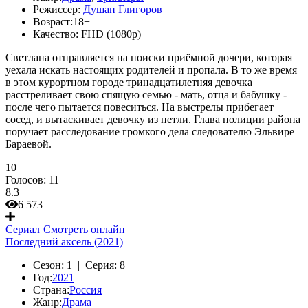
Режиссер:
Душан Глигоров
Возраст:
18+
Качество:
FHD (1080p)
Светлана отправляется на поиски приёмной дочери, которая
уехала искать настоящих родителей и пропала. В то же время
в этом курортном городе тринадцатилетняя девочка
расстреливает свою спящую семью - мать, отца и бабушку -
после чего пытается повеситься. На выстрелы прибегает
сосед, и вытаскивает девочку из петли. Глава полиции района
поручает расследование громкого дела следователю Эльвире
Бараевой.
10
Голосов:
11
8.3
6 573
Сериал
Смотреть онлайн
Последний аксель (2021)
Сезон:
1 |
Серия:
8
Год:
2021
Страна:
Россия
Жанр:
Драма