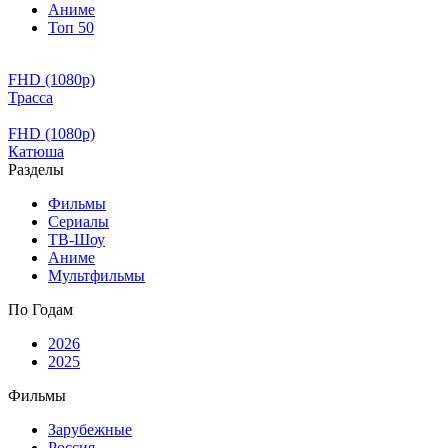
Аниме
Топ 50
FHD (1080p)
Трасса
FHD (1080p)
Катюша
Разделы
Фильмы
Сериалы
ТВ-Шоу
Аниме
Мультфильмы
По Годам
2026
2025
Фильмы
Зарубежные
Россия