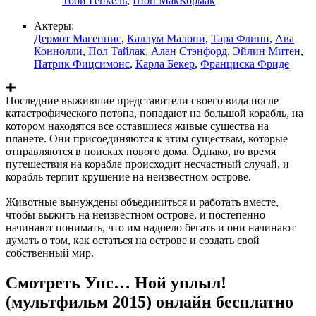
Тоби Генкель
,
Шон МакКормак
Актеры:
Дермот Магеннис
,
Каллум Малони
,
Тара Флинн
,
Ава
Коннолли
,
Пол Тайлак
,
Алан Стэнфорд
,
Эйлин Митен
,
Патрик Фицсимонс
,
Карла Бекер
,
Франциска Фриде
Последние выжившие представители своего вида после
катастрофического потопа, попадают на большой корабль, на
котором находятся все оставшиеся живые существа на
планете. Они присоединяются к этим существам, которые
отправляются в поисках нового дома. Однако, во время
путешествия на корабле происходит несчастный случай, и
корабль терпит крушение на неизвестном острове.
Животные вынуждены объединиться и работать вместе,
чтобы выжить на неизвестном острове, и постепенно
начинают понимать, что им надоело бегать и они начинают
думать о том, как остаться на острове и создать свой
собственный мир.
Смотреть Упс… Ной уплыл!
(мультфильм 2015) онлайн бесплатно