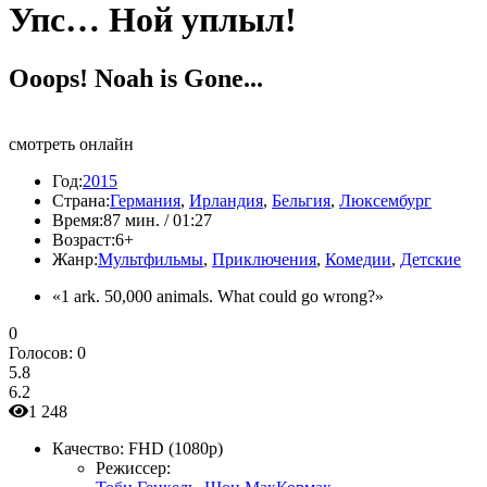
Упс… Ной уплыл!
Ooops! Noah is Gone...
смотреть онлайн
Год:
2015
Страна:
Германия
,
Ирландия
,
Бельгия
,
Люксембург
Время:
87 мин. / 01:27
Возраст:
6+
Жанр:
Мультфильмы
,
Приключения
,
Комедии
,
Детские
«1 ark. 50,000 animals. What could go wrong?»
0
Голосов:
0
5.8
6.2
1 248
Качество:
FHD (1080p)
Режиссер: