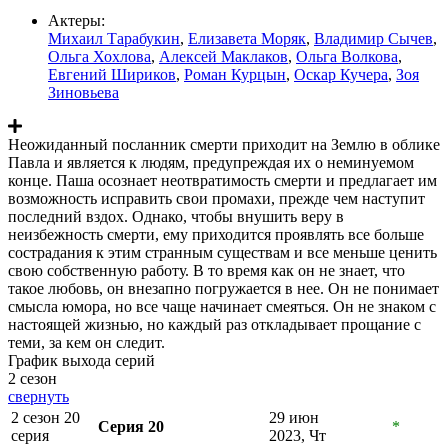
Актеры:
Михаил Тарабукин
,
Елизавета Моряк
,
Владимир Сычев
,
Ольга Хохлова
,
Алексей Маклаков
,
Ольга Волкова
,
Евгений Шириков
,
Роман Курцын
,
Оскар Кучера
,
Зоя
Зиновьева
Неожиданный посланник смерти приходит на Землю в облике
Павла и является к людям, предупреждая их о неминуемом
конце. Паша осознает неотвратимость смерти и предлагает им
возможность исправить свои промахи, прежде чем наступит
последний вздох. Однако, чтобы внушить веру в
неизбежность смерти, ему приходится проявлять все больше
сострадания к этим странным существам и все меньше ценить
свою собственную работу. В то время как он не знает, что
такое любовь, он внезапно погружается в нее. Он не понимает
смысла юмора, но все чаще начинает смеяться. Он не знаком с
настоящей жизнью, но каждый раз откладывает прощание с
теми, за кем он следит.
График выхода серий
2 сезон
свернуть
2 сезон 20
29 июн
Серия 20
*
серия
2023, Чт