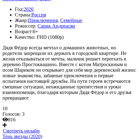
Год:
2026
Страна:
Россия
Жанр:
Приключения
,
Семейные
Режиссер:
Сарик Андреасян
Возраст:
6+
Качество:
FHD (1080p)
Дядя Фёдор всегда мечтал о домашних животных, но
родители запрещали их держать в городской квартире. Не
желая отказываться от мечты, мальчик решает переехать в
деревню Простоквашино. Вместе с котом Матроскиным и
псом Шариком он открывает для себя мир деревенской жизни:
новые знакомства, забавные приключения и первые
испытания настоящей дружбы. На пути героев встречаются
смешные ситуации, неожиданные препятствия и уроки
взаимопомощи, благодаря которым Дядя Фёдор и его друзья
превращают
10
Голосов:
3
816
Смотреть онлайн
Тень звезды (2020)