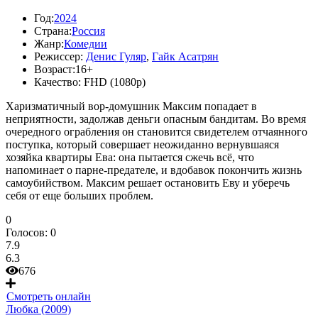
Год:
2024
Страна:
Россия
Жанр:
Комедии
Режиссер:
Денис Гуляр
,
Гайк Асатрян
Возраст:
16+
Качество:
FHD (1080p)
Харизматичный вор-домушник Максим попадает в
неприятности, задолжав деньги опасным бандитам. Во время
очередного ограбления он становится свидетелем отчаянного
поступка, который совершает неожиданно вернувшаяся
хозяйка квартиры Ева: она пытается сжечь всё, что
напоминает о парне-предателе, и вдобавок покончить жизнь
самоубийством. Максим решает остановить Еву и уберечь
себя от еще больших проблем.
0
Голосов:
0
7.9
6.3
676
Смотреть онлайн
Любка (2009)