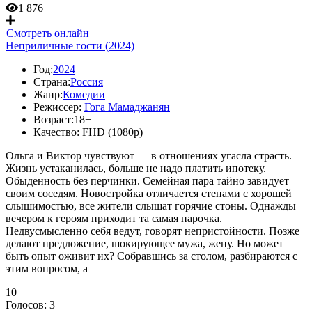
1 876
Смотреть онлайн
Неприличные гости (2024)
Год:
2024
Страна:
Россия
Жанр:
Комедии
Режиссер:
Гога Мамаджанян
Возраст:
18+
Качество:
FHD (1080p)
Ольга и Виктор чувствуют — в отношениях угасла страсть.
Жизнь устаканилась, больше не надо платить ипотеку.
Обыденность без перчинки. Семейная пара тайно завидует
своим соседям. Новостройка отличается стенами с хорошей
слышимостью, все жители слышат горячие стоны. Однажды
вечером к героям приходит та самая парочка.
Недвусмысленно себя ведут, говорят непристойности. Позже
делают предложение, шокирующее мужа, жену. Но может
быть опыт оживит их? Собравшись за столом, разбираются с
этим вопросом, а
10
Голосов:
3