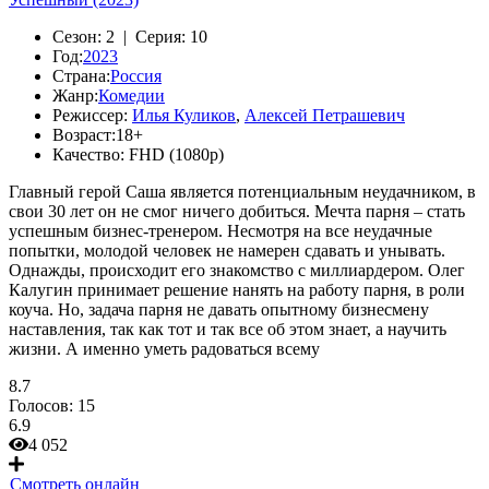
Сезон:
2 |
Серия:
10
Год:
2023
Страна:
Россия
Жанр:
Комедии
Режиссер:
Илья Куликов
,
Алексей Петрашевич
Возраст:
18+
Качество:
FHD (1080p)
Главный герой Саша является потенциальным неудачником, в
свои 30 лет он не смог ничего добиться. Мечта парня – стать
успешным бизнес-тренером. Несмотря на все неудачные
попытки, молодой человек не намерен сдавать и унывать.
Однажды, происходит его знакомство с миллиардером. Олег
Калугин принимает решение нанять на работу парня, в роли
коуча. Но, задача парня не давать опытному бизнесмену
наставления, так как тот и так все об этом знает, а научить
жизни. А именно уметь радоваться всему
8.7
Голосов:
15
6.9
4 052
Смотреть онлайн