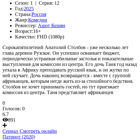
Сезон:
1 |
Серия:
12
Год:
2025
Страна:
Россия
Жанр:
Комедии
Режиссер:
Ашот Кещян
Возраст:
16+
Качество:
FHD (1080p)
Сорокапятилетний Анатолий Столбов - уже несколько лет
глава деревни Рузское. Он успешно осваивает бюджет,
периодически устраивая обильные застолья и показательные
выступления для комиссии из центра. Его дочь Таня год назад
уехала в Африку преподавать русский язык, и он жутко по
ней скучает. Дочь наконец возвращается - вместе с группой
африканцев, которым негде жить из-за стихийного бедствия.
Столбов не хочет принимать гостей, но тут приезжает
комиссия из центра. Таня представляет африканцев
0
Голосов:
0
6.7
891
Сериал
Смотреть онлайн
Патриот (2020)