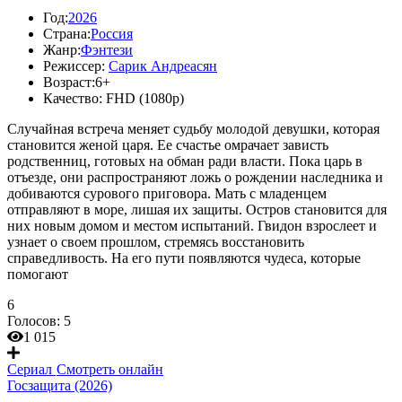
Год:
2026
Страна:
Россия
Жанр:
Фэнтези
Режиссер:
Сарик Андреасян
Возраст:
6+
Качество:
FHD (1080p)
Случайная встреча меняет судьбу молодой девушки, которая
становится женой царя. Ее счастье омрачает зависть
родственниц, готовых на обман ради власти. Пока царь в
отъезде, они распространяют ложь о рождении наследника и
добиваются сурового приговора. Мать с младенцем
отправляют в море, лишая их защиты. Остров становится для
них новым домом и местом испытаний. Гвидон взрослеет и
узнает о своем прошлом, стремясь восстановить
справедливость. На его пути появляются чудеса, которые
помогают
6
Голосов:
5
1 015
Сериал
Смотреть онлайн
Госзащита (2026)