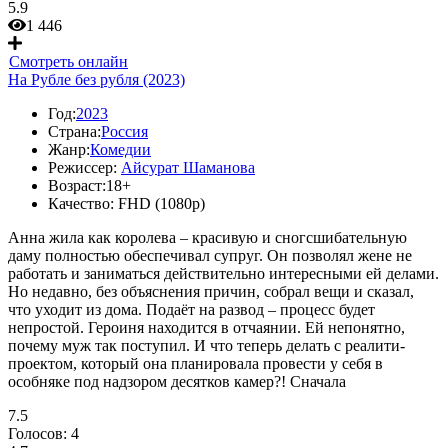
5.9
1 446
Смотреть онлайн
На Рубле без рубля (2023)
Год:
2023
Страна:
Россия
Жанр:
Комедии
Режиссер:
Айсурат Шаманова
Возраст:
18+
Качество:
FHD (1080p)
Анна жила как королева – красивую и сногсшибательную
даму полностью обеспечивал супруг. Он позволял жене не
работать и заниматься действительно интересными ей делами.
Но недавно, без объяснения причин, собрал вещи и сказал,
что уходит из дома. Подаёт на развод – процесс будет
непростой. Героиня находится в отчаянии. Ей непонятно,
почему муж так поступил. И что теперь делать с реалити-
проектом, который она планировала провести у себя в
особняке под надзором десятков камер?! Сначала
7.5
Голосов:
4