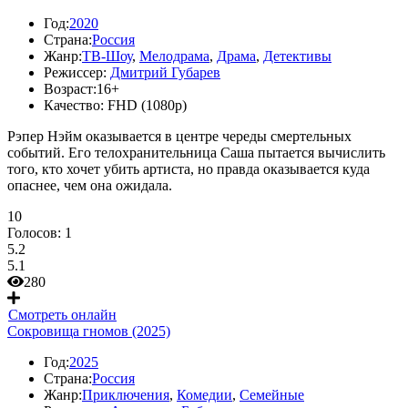
Год:
2020
Страна:
Россия
Жанр:
ТВ-Шоу
,
Мелодрама
,
Драма
,
Детективы
Режиссер:
Дмитрий Губарев
Возраст:
16+
Качество:
FHD (1080p)
Рэпер Нэйм оказывается в центре череды смертельных
событий. Его телохранительница Саша пытается вычислить
того, кто хочет убить артиста, но правда оказывается куда
опаснее, чем она ожидала.
10
Голосов:
1
5.2
5.1
280
Смотреть онлайн
Сокровища гномов (2025)
Год:
2025
Страна:
Россия
Жанр:
Приключения
,
Комедии
,
Семейные