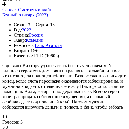
Сериал
Смотреть онлайн
Бедный олигарх (2022)
Сезон:
3 |
Серия:
13
Год:
2022
Страна:
Россия
Жанр:
Комедии
Режиссер:
Гайк Асатрян
Возраст:
16+
Качество:
FHD (1080p)
Однажды Виктору удалось стать богатым человеком. У
главного героя есть дома, яхты, красивые автомобили и все,
что нужно для полноценной жизни. Вскоре счастью приходит
конец, когда счета персонажа оказываются заблокированы, и
мужчина впадает в отчаяние. Сейчас у Виктора остался лишь
помощник Адам, который поддерживает его. Вскоре герой
хочет распродать собственное имущество, а огромный
особняк сдает под покерный клуб. На этом мужчина
собирается выручить деньги и попасть в банк, чтобы забрать
10
Голосов:
3
5.3