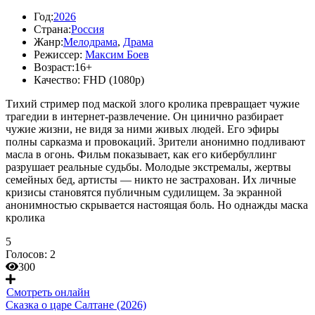
Год:
2026
Страна:
Россия
Жанр:
Мелодрама
,
Драма
Режиссер:
Максим Боев
Возраст:
16+
Качество:
FHD (1080p)
Тихий стример под маской злого кролика превращает чужие
трагедии в интернет-развлечение. Он цинично разбирает
чужие жизни, не видя за ними живых людей. Его эфиры
полны сарказма и провокаций. Зрители анонимно подливают
масла в огонь. Фильм показывает, как его кибербуллинг
разрушает реальные судьбы. Молодые экстремалы, жертвы
семейных бед, артисты — никто не застрахован. Их личные
кризисы становятся публичным судилищем. За экранной
анонимностью скрывается настоящая боль. Но однажды маска
кролика
5
Голосов:
2
300
Смотреть онлайн
Сказка о царе Салтане (2026)