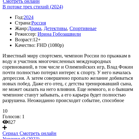
Смотреть онлайн
В потоке трех стихий (2024)
Год:
2024
Страна:
Россия
Жанр:
Драма
,
Детективы
,
Спортивные
Режиссер:
Ирина Гобозашвили
Возраст:
12+
Качество:
FHD (1080p)
Известный миру спортсмен, чемпион России по прыжкам в
воду и участник многочисленных международных
соревнований, в том числе и Олимпийских игр, Влад Фокин
почти полностью потерял интерес к спорту. У него началась
депрессия. А затем совершенно пропало желание добиваться
новых побед. Даже его отец, с детства тренировавший сына,
не может оказать на него влияния. Еще немного, и о бывшем
чемпионе станут забывать, а его карьера будет полностью
разрушена. Неожиданно происходит событие, способное
10
Голосов:
1
827
Сериал
Смотреть онлайн
Успешный (2023)