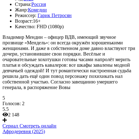
Страна:
Россия
Жанр:
Комедии
Режиссер:
Гарик Петросян
Возраст:
16+
Качество:
FHD (1080p)
Владимир Мендин – офицер ВДВ, имеющий звучное
прозвище «Мендель»: он всегда окружён хорошенькими
женщинами. И даже в собственном доме давно властвуют три
дочери, установившие свои порядки. Весёлые и
очаровательные хохотушки готовы часами напролёт мерить
платья и обсуждать кавалеров: все шкафы завалены модной
девчачьей одеждой! И тут романтически настроенная судьба
решила дать ещё один повод персонажу похихикать нал
собственной участью. Согласно завещанию умершего
генерала, в распоряжение Вовы
5
Голосов:
2
5.5
2 148
Сериал
Смотреть онлайн
Афродеревня (2025)