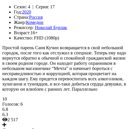
Сезон:
4 |
Серия:
17
Год:
2020
Страна:
Россия
Жанр:
Комедии
Режиссер:
Николай Бурлак
Возраст:
16+
Качество:
FHD (1080p)
Простой парень Саня Кучин возвращается в свой небольшой
городок, после того как отслужил в спецназе. Теперь ему надо
вернутся обратно к обычной и спокойной гражданской жизни
в своем родном городе. Он находит работу охранником в
небольшом магазинчике “Мечта” и начинает бороться с
несправедливостью и коррупцией, которая процветает на
каждом шагу. Ему придется перевоспитать всех алкоголиков,
хулиганов и тунеядцев, и все-таки добиться сердца девушки, в
которую он влюблен с ранних лет. Параллельно
10
Голосов:
6
6.8
6.3
2 517