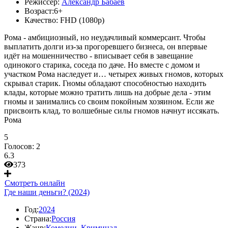
Режиссер:
Александр Бабаев
Возраст:
6+
Качество:
FHD (1080p)
Рома - амбициозный, но неудачливый коммерсант. Чтобы
выплатить долги из-за прогоревшего бизнеса, он впервые
идёт на мошенничество - вписывает себя в завещание
одинокого старика, соседа по даче. Но вместе с домом и
участком Рома наследует и… четырех живых гномов, которых
скрывал старик. Гномы обладают способностью находить
клады, которые можно тратить лишь на добрые дела - этим
гномы и занимались со своим покойным хозяином. Если же
присвоить клад, то волшебные силы гномов начнут иссякать.
Рома
5
Голосов:
2
6.3
373
Смотреть онлайн
Где наши деньги? (2024)
Год:
2024
Страна:
Россия
Жанр:
Комедии
,
Криминал