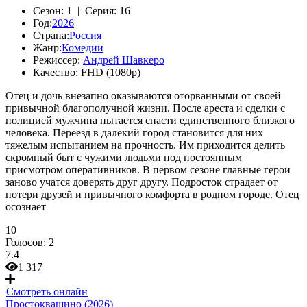
Сезон:
1 |
Серия:
16
Год:
2026
Страна:
Россия
Жанр:
Комедии
Режиссер:
Андрей Шавкеро
Качество:
FHD (1080p)
Отец и дочь внезапно оказываются оторванными от своей
привычной благополучной жизни. После ареста и сделки с
полицией мужчина пытается спасти единственного близкого
человека. Переезд в далекий город становится для них
тяжелым испытанием на прочность. Им приходится делить
скромный быт с чужими людьми под постоянным
присмотром оперативников. В первом сезоне главные герои
заново учатся доверять друг другу. Подросток страдает от
потери друзей и привычного комфорта в родном городе. Отец
осознает
10
Голосов:
2
7.4
1 317
Смотреть онлайн
Простоквашино (2026)