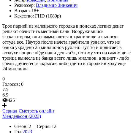
Режиссер:
Владимир Зинкевич
Возраст:
18+
Качество:
FHD (1080p)
Трое парней из маленького городка в поисках легких денег
решают обчистить местный банк. Вооружившись
экскаватором, они вламываются в хранилище и выносят
оттуда все. Наутро после налета грабители узнают, что из
банка украдено 25 миллионов рублей. Тут-то и повисает в
воздухе вопрос «Где наши деньги?», потому что на самом деле
троица вынесла из банка всего лишь миллион, а значит - либо
среди друзей есть «крыса», либо где-то в городке в ходу еще
24 миллиона.
0
Голосов:
0
7.5
6.9
425
Сериал
Смотреть онлайн
Мендельсон (2023)
Сезон:
2 |
Серия:
12
Год:
2023