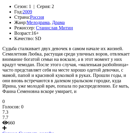
Сезон:
1 |
Серия:
2
Год:
2009
Страна:
Россия
Жанр:
Мелодрама
,
Драма
Режиссер:
Станислав Митин
Возраст:
16+
Качество:
SD
Судьба сталкивает двух девочек в самом начале их жизней.
Семилетняя Любка, растущая среди уличных воров, отвлекает
внимание богатой семьи на вокзале, а в этот момент у них
крадут чемодан. После этого случая, «маленькая разбойница»
часто представляет себя на месте хорошо одетой девочки, с
мамой, папой и красивой куколкой в руках. Прошли годы, и
они вновь встречаются в далеком уральском городке, куда
Ирина, уже молодой врач, попала по распределению. Ее мать,
Фаина Семеновна вскоре умирает, и
0
Голосов:
0
7.3
7.7
660