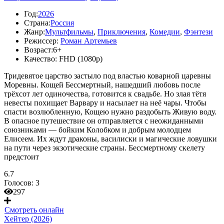
Год:
2026
Страна:
Россия
Жанр:
Мультфильмы
,
Приключения
,
Комедии
,
Фэнтези
Режиссер:
Роман Артемьев
Возраст:
6+
Качество:
FHD (1080p)
Тридевятое царство застыло под властью коварной царевны
Моревны. Кощей Бессмертный, нашедший любовь после
трёхсот лет одиночества, готовится к свадьбе. Но злая тётя
невесты похищает Варвару и насылает на неё чары. Чтобы
спасти возлюбленную, Кощею нужно раздобыть Живую воду.
В опасное путешествие он отправляется с неожиданными
союзниками — бойким Колобком и добрым молодцем
Елисеем. Их ждут драконы, василиски и магические ловушки
на пути через экзотические страны. Бессмертному скелету
предстоит
6.7
Голосов:
3
297
Смотреть онлайн
Хейтер (2026)