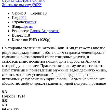
Сериал
Смотреть онлайн
Жизнь по вызову (2022)
Сезон:
3 |
Серия:
10
Год:
2022
Страна:
Россия
Жанр:
Драма
Режиссер:
Сарик Андреасян
Возраст:
18+
Качество:
FHD (1080p)
Со стороны столичный житель Саша Шмидт кажется вполне
рядовым гражданином, работающим старшим менеджером в
компании, оказывающей консалтинговые услуги, и
самостоятельно воспитывающий дочь подростка Алину, в
которой души не чает. Практически никому не известно, что
симпатичный и приветливый мужчина ведет двойную жизнь,
являясь хозяином успешного бюро по предоставлению
интимных услуг элитных жриц любви. За умение исполнить
абсолютно любую прихоть клиента, герой получил прозвище
8.3
Голосов:
1914
6.8
6.9
707 137