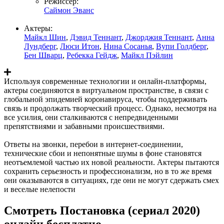
Режиссер:
Саймон Эванс
Актеры:
Майкл Шин
,
Дэвид Теннант
,
Джорджия Теннант
,
Анна
Лундберг
,
Люси Итон
,
Нина Сосанья
,
Вупи Голдберг
,
Бен Шварц
,
Ребекка Гейдж
,
Майкл Пэйлин
Используя современные технологии и онлайн-платформы,
актеры соединяются в виртуальном пространстве, в связи с
глобальной эпидемией коронавируса, чтобы поддерживать
связь и продолжать творческий процесс. Однако, несмотря на
все усилия, они сталкиваются с непредвиденными
препятствиями и забавными происшествиями.
Ответы на звонки, перебои в интернет-соединении,
технические сбои и непонятные шумы в фоне становятся
неотъемлемой частью их новой реальности. Актеры пытаются
сохранить серьезность и профессионализм, но в то же время
они оказываются в ситуациях, где они не могут сдержать смех
и веселые нелепости
Смотреть Постановка (сериал 2020)
онлайн бесплатно