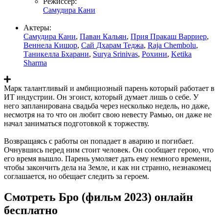
Режиссер:
Самудира Кани
Актеры:
Самудира Кани
,
Паван Кальян
,
Прия Пракаш Варриер
,
Веннела Кишор
,
Сай Дхарам Теджа
,
Raja Chembolu
,
Таникелла Бхарани
,
Surya Srinivas
,
Рохини
,
Ketika
Sharma
Марк талантливый и амбициозный парень который работает в
ИТ индустрии. Он эгоист, который думает лишь о себе. У
него запланирована свадьба через несколько недель, но даже,
несмотря на то что он любит свою невесту Рамью, он даже не
начал заниматься подготовкой к торжеству.
Возвращаясь с работы он попадает в аварию и погибает.
Очнувшись перед ним стоит человек. Он сообщает герою, что
его время вышло. Парень умоляет дать ему немного времени,
чтобы закончить дела на Земле, и как ни странно, незнакомец
соглашается, но обещает следить за героем.
Смотреть Бро (фильм 2023) онлайн
бесплатно