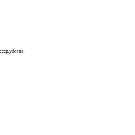
ссср.убогие.