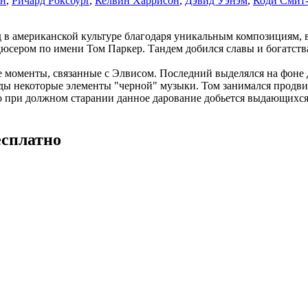
он
,
Ричард Роксбург
,
Келвин Харрисон
,
Дэвид Уэнэм
,
Коди Смит
д в американской культуре благодаря уникальным композициям,
дюсером по имени Том Паркер. Тандем добился славы и богатст
е моменты, связанные с Элвисом. Последний выделялся на фоне 
ады некоторые элементы "черной" музыки. Том занимался продви
о при должном старании данное дарование добьется выдающихся 
есплатно