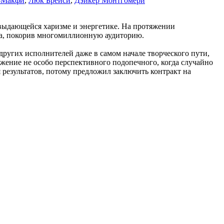
-Макфи
,
Люк Брейси
,
Дэйкер Монтгомери
 выдающейся харизме и энергетике. На протяжении
ва, покорив многомиллионную аудиторию.
других исполнителей даже в самом начале творческого пути,
жение не особо перспективного подопечного, когда случайно
результатов, потому предложил заключить контракт на