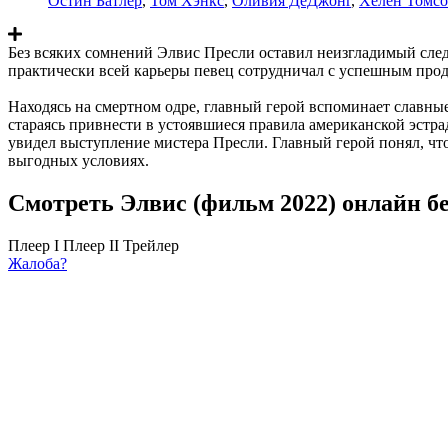
Остин Батлер
,
Том Хэнкс
,
Оливия ДеДжонг
,
Хелен Томс
Без всяких сомнений Элвис Пресли оставил неизгладимый сле
практически всей карьеры певец сотрудничал с успешным про
Находясь на смертном одре, главный герой вспоминает славны
стараясь привнести в устоявшиеся правила американской эстр
увидел выступление мистера Пресли. Главный герой понял, чт
выгодных условиях.
Смотреть Элвис (фильм 2022) онлайн б
Плеер I
Плеер II
Трейлер
Жалоба?