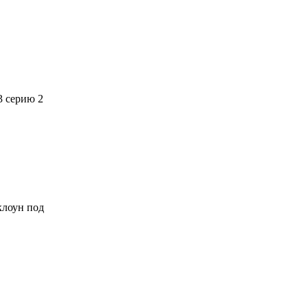
3 серию 2
 клоун под