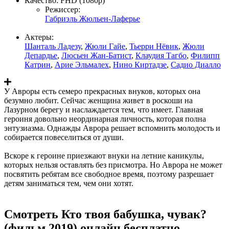
Качество:
FHD (1080p)
Режиссер:
Габриэль Жюльен-Лаферье
Актеры:
Шанталь Ладезу
,
Жюли Гайе
,
Тьерри Нёвик
,
Жюли
Депардье
,
Люсьен Жан-Батист
,
Клаудия Тагбо
,
Филипп
Катрин
,
Арие Эльмалех
,
Нино Киртадзе
,
Садио Диалло
У Авроры есть семеро прекрасных внуков, которых она
безумно любит. Сейчас женщина живет в роскоши на
Лазурном берегу и наслаждается тем, что имеет. Главная
героиня довольно неординарная личность, которая полна
энтузиазма. Однажды Аврора решает вспомнить молодость и
собирается повеселиться от души.
Вскоре к героине приезжают внуки на летние каникулы,
которых нельзя оставлять без присмотра. Но Аврора не может
посвятить ребятам все свободное время, поэтому разрешает
детям заниматься тем, чем они хотят.
Смотреть Кто твоя бабушка, чувак?
(фильм 2019) онлайн бесплатно