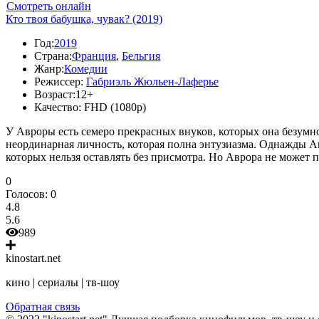
Смотреть онлайн
Кто твоя бабушка, чувак? (2019)
Год:
2019
Страна:
Франция
,
Бельгия
Жанр:
Комедии
Режиссер:
Габриэль Жюльен-Лаферье
Возраст:
12+
Качество:
FHD (1080p)
У Авроры есть семеро прекрасных внуков, которых она безумно
неординарная личность, которая полна энтузиазма. Однажды А
которых нельзя оставлять без присмотра. Но Аврора не может п
0
Голосов:
0
4.8
5.6
989
kinostart.net
кино | сериалы | тв-шоу
Обратная связь