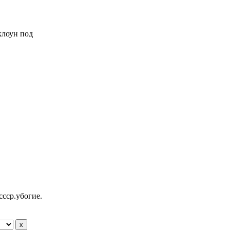
 клоун под
ссср.убогие.