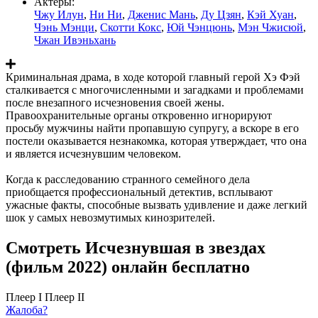
Актеры:
Чжу Илун
,
Ни Ни
,
Дженис Мань
,
Ду Цзян
,
Кэй Хуан
,
Чэнь Мэнци
,
Скотти Кокс
,
Юй Чэнцюнь
,
Мэн Чжисюй
,
Чжан Ивэньхань
Криминальная драма, в ходе которой главный герой Хэ Фэй
сталкивается с многочисленными и загадками и проблемами
после внезапного исчезновения своей жены.
Правоохранительные органы откровенно игнорируют
просьбу мужчины найти пропавшую супругу, а вскоре в его
постели оказывается незнакомка, которая утверждает, что она
и является исчезнувшим человеком.
Когда к расследованию странного семейного дела
приобщается профессиональный детектив, всплывают
ужасные факты, способные вызвать удивление и даже легкий
шок у самых невозмутимых кинозрителей.
Смотреть Исчезнувшая в звездах
(фильм 2022) онлайн бесплатно
Плеер I
Плеер II
Жалоба?