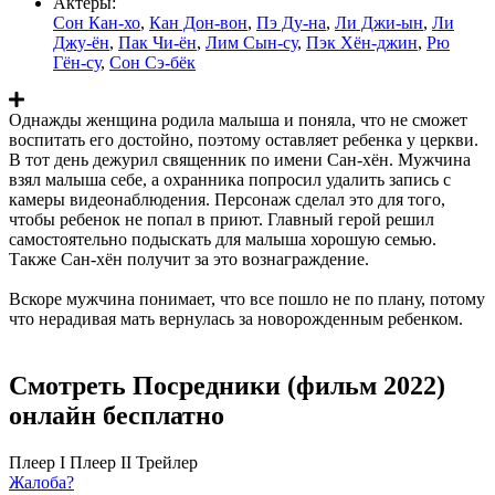
Актеры:
Сон Кан-хо
,
Кан Дон-вон
,
Пэ Ду-на
,
Ли Джи-ын
,
Ли
Джу-ён
,
Пак Чи-ён
,
Лим Сын-су
,
Пэк Хён-джин
,
Рю
Гён-су
,
Сон Сэ-бёк
Однажды женщина родила малыша и поняла, что не сможет
воспитать его достойно, поэтому оставляет ребенка у церкви.
В тот день дежурил священник по имени Сан-хён. Мужчина
взял малыша себе, а охранника попросил удалить запись с
камеры видеонаблюдения. Персонаж сделал это для того,
чтобы ребенок не попал в приют. Главный герой решил
самостоятельно подыскать для малыша хорошую семью.
Также Сан-хён получит за это вознаграждение.
Вскоре мужчина понимает, что все пошло не по плану, потому
что нерадивая мать вернулась за новорожденным ребенком.
Смотреть Посредники (фильм 2022)
онлайн бесплатно
Плеер I
Плеер II
Трейлер
Жалоба?