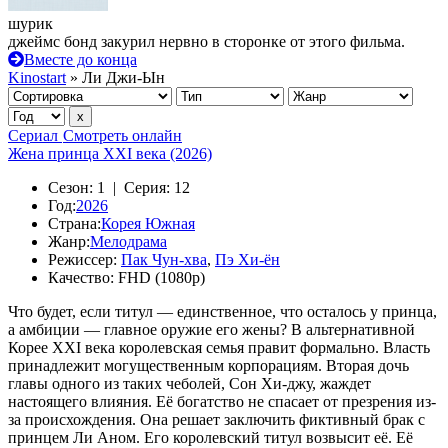
шурик
джеймс бонд закурил нервно в сторонке от этого фильма.
Вместе до конца
Kinostart
» Ли Джи-Ын
Сериал
Смотреть онлайн
Жена принца XXI века (2026)
Сезон:
1 |
Серия:
12
Год:
2026
Страна:
Корея Южная
Жанр:
Мелодрама
Режиссер:
Пак Чун-хва
,
Пэ Хи-ён
Качество:
FHD (1080p)
Что будет, если титул — единственное, что осталось у принца,
а амбиции — главное оружие его жены? В альтернативной
Корее XXI века королевская семья правит формально. Власть
принадлежит могущественным корпорациям. Вторая дочь
главы одного из таких чеболей, Сон Хи-джу, жаждет
настоящего влияния. Её богатство не спасает от презрения из-
за происхождения. Она решает заключить фиктивный брак с
принцем Ли Аном. Его королевский титул возвысит её. Её