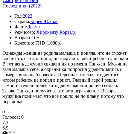
Смотреть онлайн
Посредники (2022)
Год:
2022
Страна:
Корея Южная
Жанр:
Драма
Режиссер:
Хирокадзу Корээда
Возраст:
16+
Качество:
FHD (1080p)
Однажды женщина родила малыша и поняла, что не сможет
воспитать его достойно, поэтому оставляет ребенка у церкви.
В тот день дежурил священник по имени Сан-хён. Мужчина
взял малыша себе, а охранника попросил удалить запись с
камеры видеонаблюдения. Персонаж сделал это для того,
чтобы ребенок не попал в приют. Главный герой решил
самостоятельно подыскать для малыша хорошую семью.
Также Сан-хён получит за это вознаграждение. Вскоре
мужчина понимает, что все пошло не по плану, потому что
нерадивая
0
Голосов:
0
7.3
6.9
757