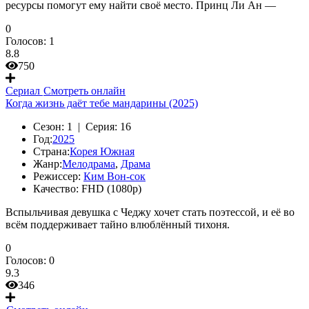
ресурсы помогут ему найти своё место. Принц Ли Ан —
0
Голосов:
1
8.8
750
Сериал
Смотреть онлайн
Когда жизнь даёт тебе мандарины (2025)
Сезон:
1 |
Серия:
16
Год:
2025
Страна:
Корея Южная
Жанр:
Мелодрама
,
Драма
Режиссер:
Ким Вон-сок
Качество:
FHD (1080p)
Вспыльчивая девушка с Чеджу хочет стать поэтессой, и её во
всём поддерживает тайно влюблённый тихоня.
0
Голосов:
0
9.3
346