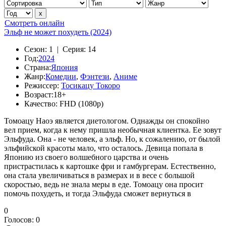
Смотреть онлайн
Эльф не может похудеть (2024)
Сезон:
1 |
Серия:
14
Год:
2024
Страна:
Япония
Жанр:
Комедии
,
Фэнтези
,
Аниме
Режиссер:
Тосикацу Токоро
Возраст:
18+
Качество:
FHD (1080p)
Томоацу Наоэ является диетологом. Однажды он спокойно
вел прием, когда к нему пришла необычная клиентка. Ее зовут
Эльфуда. Она - не человек, а эльф. Но, к сожалению, от былой
эльфийской красоты мало, что осталось. Девица попала в
Японию из своего волшебного царства и очень
пристрастилась к картошке фри и гамбургерам. Естественно,
она стала увеличиваться в размерах и в весе с большой
скоростью, ведь не знала меры в еде. Томоацу она просит
помочь похудеть, и тогда Эльфуда сможет вернуться в
0
Голосов:
0