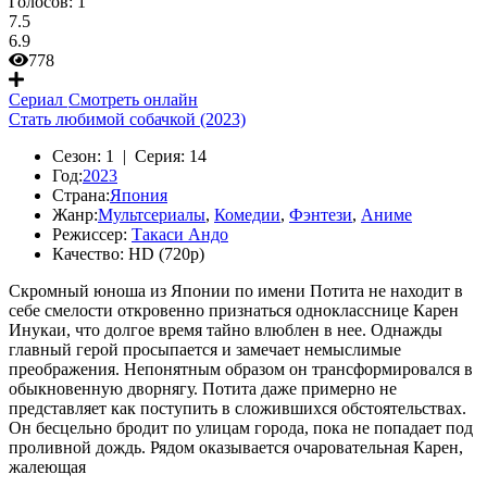
Голосов:
1
7.5
6.9
778
Сериал
Смотреть онлайн
Стать любимой собачкой (2023)
Сезон:
1 |
Серия:
14
Год:
2023
Страна:
Япония
Жанр:
Мультсериалы
,
Комедии
,
Фэнтези
,
Аниме
Режиссер:
Такаси Андо
Качество:
HD (720p)
Скромный юноша из Японии по имени Потита не находит в
себе смелости откровенно признаться однокласснице Карен
Инукаи, что долгое время тайно влюблен в нее. Однажды
главный герой просыпается и замечает немыслимые
преображения. Непонятным образом он трансформировался в
обыкновенную дворнягу. Потита даже примерно не
представляет как поступить в сложившихся обстоятельствах.
Он бесцельно бродит по улицам города, пока не попадает под
проливной дождь. Рядом оказывается очаровательная Карен,
жалеющая