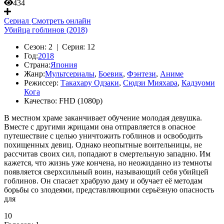
434
Сериал
Смотреть онлайн
Убийца гоблинов (2018)
Сезон:
2 |
Серия:
12
Год:
2018
Страна:
Япония
Жанр:
Мультсериалы
,
Боевик
,
Фэнтези
,
Аниме
Режиссер:
Такахару Одзаки
,
Сюдзи Мияхара
,
Кадзуоми
Кога
Качество:
FHD (1080p)
В местном храме заканчивает обучение молодая девушка.
Вместе с другими жрицами она отправляется в опасное
путешествие с целью уничтожить гоблинов и освободить
похищенных девиц. Однако неопытные воительницы, не
рассчитав своих сил, попадают в смертельную западню. Им
кажется, что жизнь уже кончена, но неожиданно из темноты
появляется сверхсильный воин, называющий себя убийцей
гоблинов. Он спасает храбрую даму и обучает её методам
борьбы со злодеями, представляющими серьёзную опасность
для
10