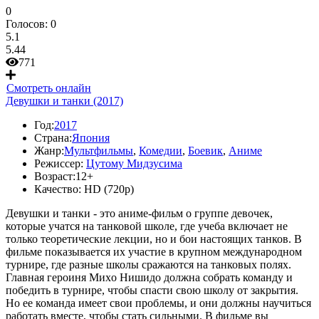
0
Голосов:
0
5.1
5.44
771
Смотреть онлайн
Девушки и танки (2017)
Год:
2017
Страна:
Япония
Жанр:
Мультфильмы
,
Комедии
,
Боевик
,
Аниме
Режиссер:
Цутому Мидзусима
Возраст:
12+
Качество:
HD (720p)
Девушки и танки - это аниме-фильм о группе девочек,
которые учатся на танковой школе, где учеба включает не
только теоретические лекции, но и бои настоящих танков. В
фильме показывается их участие в крупном международном
турнире, где разные школы сражаются на танковых полях.
Главная героиня Михo Нишидо должна собрать команду и
победить в турнире, чтобы спасти свою школу от закрытия.
Но ее команда имеет свои проблемы, и они должны научиться
работать вместе, чтобы стать сильными. В фильме вы