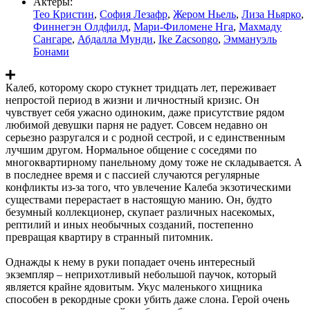
Актеры:
Тео Кристин
,
София Лезафр
,
Жером Ньель
,
Лиза Ньярко
,
Финнегэн Олдфилд
,
Мари-Филомене Нга
,
Махмаду
Сангаре
,
Абдалла Мунди
,
Ike Zacsongo
,
Эммануэль
Бонами
Калеб, которому скоро стукнет тридцать лет, переживает
непростой период в жизни и личностный кризис. Он
чувствует себя ужасно одиноким, даже присутствие рядом
любимой девушки парня не радует. Совсем недавно он
серьезно разругался и с родной сестрой, и с единственным
лучшим другом. Нормальное общение с соседями по
многоквартирному панельному дому тоже не складывается. А
в последнее время и с пассией случаются регулярные
конфликты из-за того, что увлечение Калеба экзотическими
существами перерастает в настоящую манию. Он, будто
безумный коллекционер, скупает различных насекомых,
рептилий и иных необычных созданий, постепенно
превращая квартиру в странный питомник.
Однажды к нему в руки попадает очень интересный
экземпляр – неприхотливый небольшой паучок, который
является крайне ядовитым. Укус маленького хищника
способен в рекордные сроки убить даже слона. Герой очень