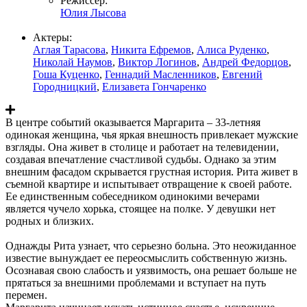
Режиссер:
Юлия Лысова
Актеры:
Аглая Тарасова
,
Никита Ефремов
,
Алиса Руденко
,
Николай Наумов
,
Виктор Логинов
,
Андрей Федорцов
,
Гоша Куценко
,
Геннадий Масленников
,
Евгений
Городницкий
,
Елизавета Гончаренко
В центре событий оказывается Маргарита – 33-летняя
одинокая женщина, чья яркая внешность привлекает мужские
взгляды. Она живет в столице и работает на телевидении,
создавая впечатление счастливой судьбы. Однако за этим
внешним фасадом скрывается грустная история. Рита живет в
съемной квартире и испытывает отвращение к своей работе.
Ее единственным собеседником одинокими вечерами
является чучело хорька, стоящее на полке. У девушки нет
родных и близких.
Однажды Рита узнает, что серьезно больна. Это неожиданное
известие вынуждает ее переосмыслить собственную жизнь.
Осознавая свою слабость и уязвимость, она решает больше не
прятаться за внешними проблемами и вступает на путь
перемен.