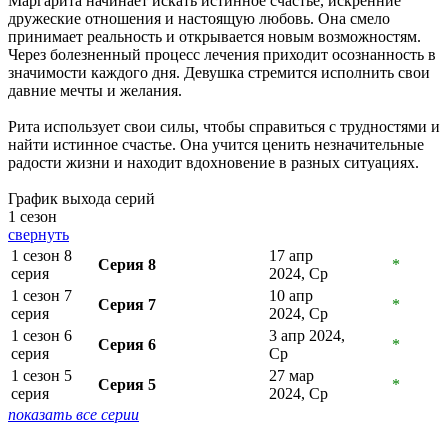
Маргарита начинает искать истинное счастье, искренние
дружеские отношения и настоящую любовь. Она смело
принимает реальность и открывается новым возможностям.
Через болезненный процесс лечения приходит осознанность в
значимости каждого дня. Девушка стремится исполнить свои
давние мечты и желания.
Рита использует свои силы, чтобы справиться с трудностями и
найти истинное счастье. Она учится ценить незначительные
радости жизни и находит вдохновение в разных ситуациях.
График выхода серий
1 сезон
свернуть
1 сезон 8
17 апр
Серия 8
*
серия
2024, Ср
1 сезон 7
10 апр
Серия 7
*
серия
2024, Ср
1 сезон 6
3 апр 2024,
Серия 6
*
серия
Ср
1 сезон 5
27 мар
Серия 5
*
серия
2024, Ср
показать все серии