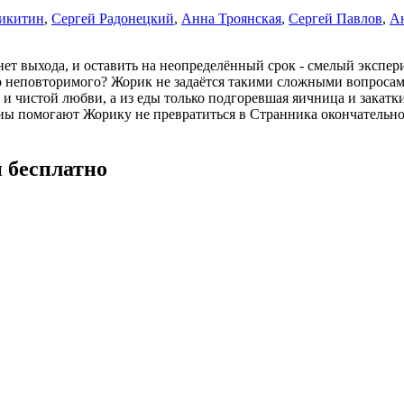
икитин
,
Сергей Радонецкий
,
Анна Троянская
,
Сергей Павлов
,
А
 нет выхода, и оставить на неопределённый срок - смелый эксп
о неповторимого? Жорик не задаётся такими сложными вопросами
 и чистой любви, а из еды только подгоревшая яичница и закатк
сны помогают Жорику не превратиться в Странника окончательно
 бесплатно