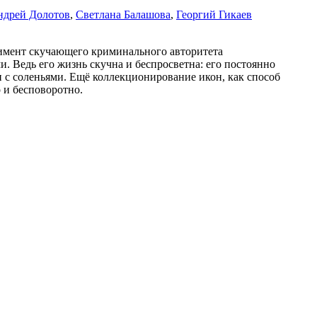
ндрей Долотов
,
Светлана Балашова
,
Георгий Гикаев
еримент скучающего криминального авторитета
. Ведь его жизнь скучна и беспросветна: его постоянно
и с соленьями. Ещё коллекционирование икон, как способ
 и бесповоротно.