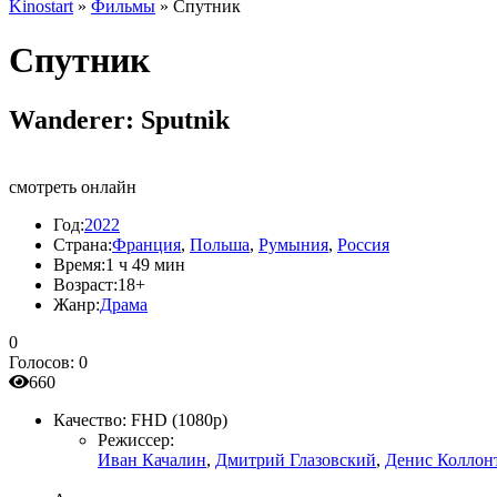
Kinostart
»
Фильмы
» Спутник
Спутник
Wanderer: Sputnik
смотреть онлайн
Год:
2022
Страна:
Франция
,
Польша
,
Румыния
,
Россия
Время:
1 ч 49 мин
Возраст:
18+
Жанр:
Драма
0
Голосов:
0
660
Качество:
FHD (1080p)
Режиссер:
Иван Качалин
,
Дмитрий Глазовский
,
Денис Коллон