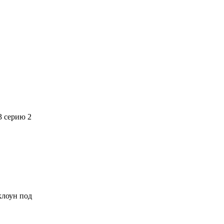
3 серию 2
 клоун под