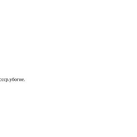
ссср.убогие.