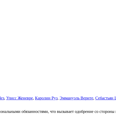
ез
,
Улисс Женевре
,
Каролин Руз
,
Эммануэль Верите
,
Себастьян
ональными обязанностями, что вызывает одобрение со стороны н