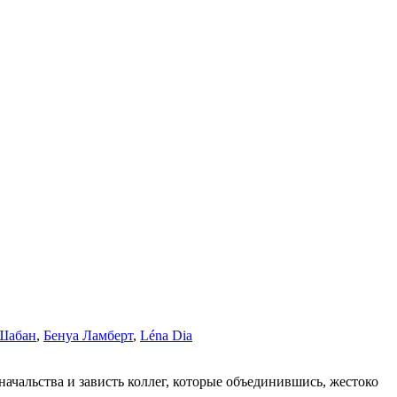
 Шабан
,
Бенуа Ламберт
,
Léna Dia
ачальства и зависть коллег, которые объединившись, жестоко