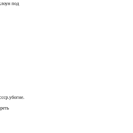
 клоун под
ссср.убогие.
реть