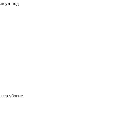
 клоун под
ссср.убогие.