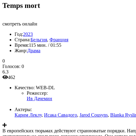
Temps mort
смотреть онлайн
Год:
2023
Страна:
Бельгия
,
Франция
Время:
115 мин. / 01:55
Жанр:
Драма
0
Голосов:
0
6.3
462
Качество:
WEB-DL
Режиссер:
Ив Дачемин
Актеры:
Карим Леклу
,
Исака Савадого
,
Jarod Cousyns
,
Blanka Rysli
В европейских тюрьмах действуют странноватые порядки. Напр