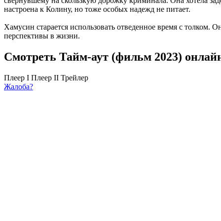
свернувшему на скользкую дорожку криминала. Она хотела задер
настроена к Колину, но тоже особых надежд не питает.
Хамусин старается использовать отведенное время с толком. О
перспективы в жизни.
Смотреть Тайм-аут (фильм 2023) онлай
Плеер I
Плеер II
Трейлер
Жалоба?