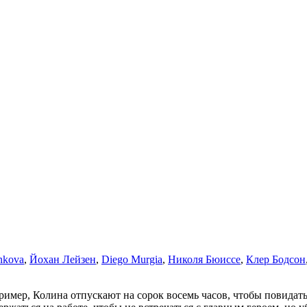
nkova
,
Йохан Лейзен
,
Diego Murgia
,
Николя Бюиссе
,
Клер Бодсон
имер, Колина отпускают на сорок восемь часов, чтобы повидать