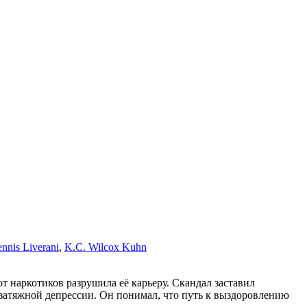
nnis Liverani
,
K.C. Wilcox Kuhn
от наркотиков разрушила её карьеру. Скандал заставил
з затяжной депрессии. Он понимал, что путь к выздоровлению