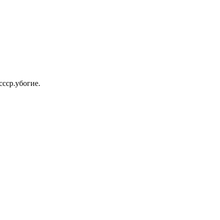
ссср.убогие.