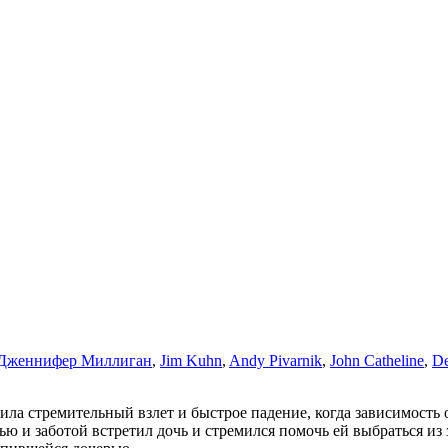
Дженнифер Миллиган
,
Jim Kuhn
,
Andy Pivarnik
,
John Catheline
,
De
ила стремительный взлет и быстрое падение, когда зависимость 
ью и заботой встретил дочь и стремился помочь ей выбраться и