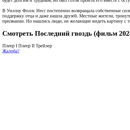
будет долгим и трудным, но был готов пройти его вместе с ос
В Уиллоу Фоллс Несс постепенно возвращала собственные силы 
поддержку отца и даже нашла друзей. Местные жители, тронуты
призвании. Но нашлись люди, не желающие видеть картину с т
Смотреть Последний гвоздь (фильм 202
Плеер I
Плеер II
Трейлер
Жалоба?