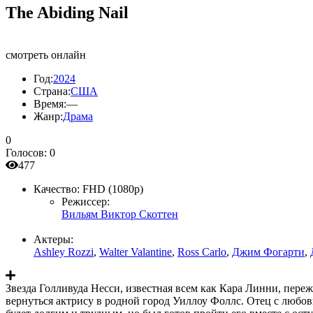
The Abiding Nail
смотреть онлайн
Год:
2024
Страна:
США
Время:
—
Жанр:
Драма
0
Голосов:
0
477
Качество:
FHD (1080p)
Режиссер:
Вильям Виктор Скоттен
Актеры:
Ashley Rozzi
,
Walter Valantine
,
Ross Carlo
,
Джим Фогарти
,
Звезда Голливуда Несси, известная всем как Кара Линни, переж
вернуться актрису в родной город Уиллоу Фоллс. Отец с любов