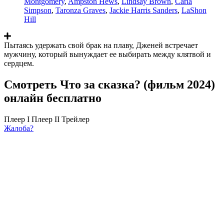
Montgomery
,
Ampston Hews
,
Lindsay Brown
,
Carla
Simpson
,
Taronza Graves
,
Jackie Harris Sanders
,
LaShon
Hill
Пытаясь удержать свой брак на плаву, Дженей встречает
мужчину, который вынуждает ее выбирать между клятвой и
сердцем.
Смотреть Что за сказка? (фильм 2024)
онлайн бесплатно
Плеер I
Плеер II
Трейлер
Жалоба?