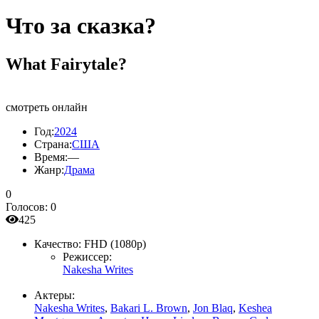
Что за сказка?
What Fairytale?
смотреть онлайн
Год:
2024
Страна:
США
Время:
—
Жанр:
Драма
0
Голосов:
0
425
Качество:
FHD (1080p)
Режиссер:
Nakesha Writes
Актеры:
Nakesha Writes
,
Bakari L. Brown
,
Jon Blaq
,
Keshea