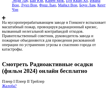
Энди Лау
,
Бай Юй
,
Карен Мок
,
Цзэ Кван-Хо
,
Ивана
Вон
,
Луиз Вон
,
Фиш Лью
,
Майкл Вон
,
Боуи Лам
,
Кент
Чэн
На мусороперерабатывающем заводе в Гонконге вспыхивает
масштабный пожар, провоцируя радиационный кризис,
вызванный нелегальной контрабандой отходов.
Правительственный советник, руководитель завода и
пожарные объединяются для проведения рискованной
операции по устранению угрозы и спасению города от
катастрофы.
Смотреть Радиоактивные осадки
(фильм 2024) онлайн бесплатно
Плеер I
Плеер II
Трейлер
Жалоба?