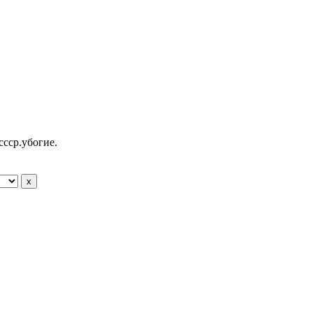
ссср.убогие.