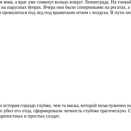
ая зима, а враг уже сомкнул кольцо вокруг Ленинграда. На тонк
на парусных буерах. Вчера они были соперниками на регатах, а
провалиться под лед под вражеским огнем с воздуха. В пути он
и история гораздо глубже, чем та маска, которой незаслуженно 
ле убил его отца, сформировали личность глубоко трагическую. 
крепостных и простых солдат.