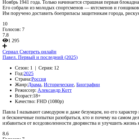
Ноябрь 1941 года. Только начинается страшная первая блокадн
Его собрали из молодых спортсменов — яхтсменов и гонщиков 
Им поручено доставить боеприпасы защитникам города, рискуя 
10
Голосов:
7
7.8
1 295
Сериал
Смотреть онлайн
Павел. Первый и последний (2025)
Сезон:
1 |
Серия:
12
Год:
2025
Страна:
Россия
Жанр:
Драма
,
Исторические
,
Биографии
Режиссер:
Александр Котт
Возраст:
18+
Качество:
FHD (1080p)
Павла I называют самодуром и даже безумцем, но его характер 
и бесконечные попытки разобраться, кто и почему на самом де
избавиться от вседозволенности дворянства и улучшить жизнь 
8.6