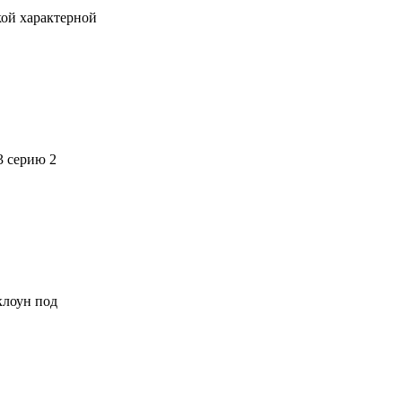
кой характерной
3 серию 2
 клоун под