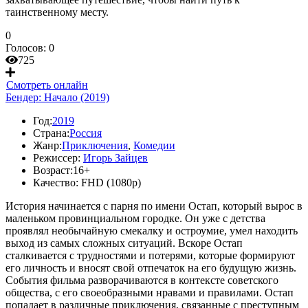
таинственному месту.
0
Голосов:
0
725
Смотреть онлайн
Бендер: Начало (2019)
Год:
2019
Страна:
Россия
Жанр:
Приключения
,
Комедии
Режиссер:
Игорь Зайцев
Возраст:
16+
Качество:
FHD (1080p)
История начинается с парня по имени Остап, который вырос в
маленьком провинциальном городке. Он уже с детства
проявлял необычайную смекалку и остроумие, умел находить
выход из самых сложных ситуаций. Вскоре Остап
сталкивается с трудностями и потерями, которые формируют
его личность и вносят свой отпечаток на его будущую жизнь.
События фильма разворачиваются в контексте советского
общества, с его своеобразными нравами и правилами. Остап
попадает в различные приключения, связанные с преступным