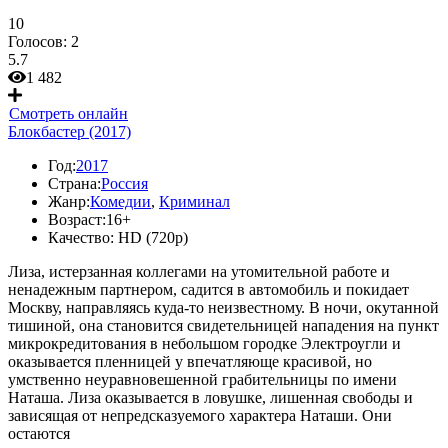
10
Голосов:
2
5.7
1 482
Смотреть онлайн
Блокбастер (2017)
Год:
2017
Страна:
Россия
Жанр:
Комедии
,
Криминал
Возраст:
16+
Качество:
HD (720p)
Лиза, истерзанная коллегами на утомительной работе и
ненадежным партнером, садится в автомобиль и покидает
Москву, направляясь куда-то неизвестному. В ночи, окутанной
тишиной, она становится свидетельницей нападения на пункт
микрокредитования в небольшом городке Электроугли и
оказывается пленницей у впечатляюще красивой, но
умственно неуравновешенной грабительницы по имени
Наташа. Лиза оказывается в ловушке, лишенная свободы и
зависящая от непредсказуемого характера Наташи. Они
остаются