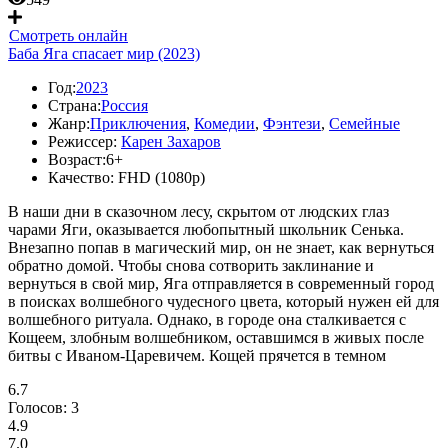
Смотреть онлайн
Баба Яга спасает мир (2023)
Год:
2023
Страна:
Россия
Жанр:
Приключения
,
Комедии
,
Фэнтези
,
Семейные
Режиссер:
Карен Захаров
Возраст:
6+
Качество:
FHD (1080p)
В наши дни в сказочном лесу, скрытом от людских глаз
чарами Яги, оказывается любопытный школьник Сенька.
Внезапно попав в магический мир, он не знает, как вернуться
обратно домой. Чтобы снова сотворить заклинание и
вернуться в свой мир, Яга отправляется в современный город
в поисках волшебного чудесного цвета, который нужен ей для
волшебного ритуала. Однако, в городе она сталкивается с
Кощеем, злобным волшебником, оставшимся в живых после
битвы с Иваном-Царевичем. Кощей прячется в темном
6.7
Голосов:
3
4.9
7.0