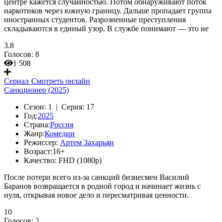
центре кажется случайностью. Потом обнаруживают поток
наркотиков через южную границу. Дальше пропадает группа
иностранных студентов. Разрозненные преступления
складываются в единый узор. В службе понимают — это не
3.8
Голосов:
8
1 508
Сериал
Смотреть онлайн
Санкционер (2025)
Сезон:
1 |
Серия:
17
Год:
2025
Страна:
Россия
Жанр:
Комедии
Режиссер:
Артем Захарьян
Возраст:
16+
Качество:
FHD (1080p)
После потери всего из-за санкций бизнесмен Василий
Баранов возвращается в родной город и начинает жизнь с
нуля, открывая новое дело и пересматривая ценности.
10
Голосов:
2