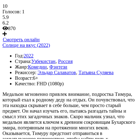
10
Голосов:
1
5.9
6.2
870
Смотреть онлайн
Солнце на вкус (2022)
Год:
2022
Страна:
Узбекистан
,
Россия
Жанр:
Комедии
,
Фэнтези
Режиссер:
Эльдар Салаватов
,
Татьяна Суляева
Возраст:
6+
Качество:
FHD (1080p)
Медальон мгновенно привлек внимание, подростка Тимура,
который ехал к родному деду на отдых. Он почувствовал, что
эта находка скрывает в себе больше, чем просто старый
предмет. Он начал изучать его, пытаясь разгадать тайны и
смысл этих загадочных знаков. Скоро мальчик узнал, что
медальон является ключом к древним сокровищам Бухарского
эмира, потерянным на протяжении многих веков.
Оказывается, Тимуру предстоит отправиться в
захватывающее путешествие, чтобы найти путь к