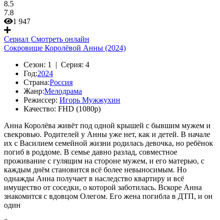
8.5
7.8
1 947
Сериал
Смотреть онлайн
Сокровище Королёвой Анны (2024)
Сезон:
1 |
Серия:
4
Год:
2024
Страна:
Россия
Жанр:
Мелодрама
Режиссер:
Игорь Мужжухин
Качество:
FHD (1080p)
Анна Королёва живёт под одной крышей с бывшим мужем и
свекровью. Родителей у Анны уже нет, как и детей. В начале
их с Василием семейной жизни родилась девочка, но ребёнок
погиб в роддоме. В семье давно разлад, совместное
проживание с гулящим на стороне мужем, и его матерью, с
каждым днём становится всё более невыносимым. Но
однажды Анна получает в наследство квартиру и всё
имущество от соседки, о которой заботилась. Вскоре Анна
знакомится с вдовцом Олегом. Его жена погибла в ДТП, и он
один