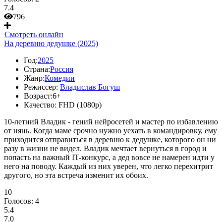
7.4
796
Смотреть онлайн
На деревню дедушке (2025)
Год:
2025
Страна:
Россия
Жанр:
Комедии
Режиссер:
Владислав Богуш
Возраст:
6+
Качество:
FHD (1080p)
10-летний Владик - гений нейросетей и мастер по избавлению
от нянь. Когда маме срочно нужно уехать в командировку, ему
приходится отправиться в деревню к дедушке, которого он ни
разу в жизни не видел. Владик мечтает вернуться в город и
попасть на важный IT-конкурс, а дед вовсе не намерен идти у
него на поводу. Каждый из них уверен, что легко перехитрит
другого, но эта встреча изменит их обоих.
10
Голосов:
4
5.4
7.0