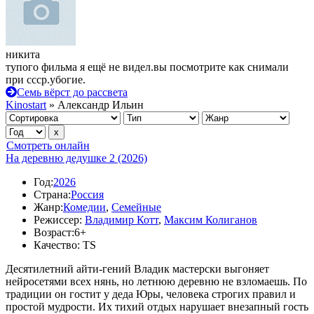
никита
тупого фильма я ещё не видел.вы посмотрите как снимали
при ссср.убогие.
Семь вёрст до рассвета
Kinostart
» Александр Ильин
Смотреть онлайн
На деревню дедушке 2 (2026)
Год:
2026
Страна:
Россия
Жанр:
Комедии
,
Семейные
Режиссер:
Владимир Котт
,
Максим Колиганов
Возраст:
6+
Качество:
TS
Десятилетний айти-гений Владик мастерски выгоняет
нейросетями всех нянь, но летнюю деревню не взломаешь. По
традиции он гостит у деда Юры, человека строгих правил и
простой мудрости. Их тихий отдых нарушает внезапный гость