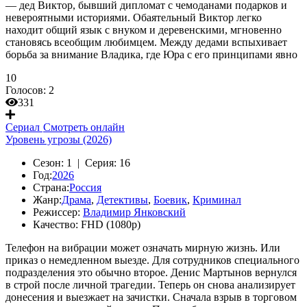
— дед Виктор, бывший дипломат с чемоданами подарков и
невероятными историями. Обаятельный Виктор легко
находит общий язык с внуком и деревенскими, мгновенно
становясь всеобщим любимцем. Между дедами вспыхивает
борьба за внимание Владика, где Юра с его принципами явно
10
Голосов:
2
331
Сериал
Смотреть онлайн
Уровень угрозы (2026)
Сезон:
1 |
Серия:
16
Год:
2026
Страна:
Россия
Жанр:
Драма
,
Детективы
,
Боевик
,
Криминал
Режиссер:
Владимир Янковский
Качество:
FHD (1080p)
Телефон на вибрации может означать мирную жизнь. Или
приказ о немедленном выезде. Для сотрудников специального
подразделения это обычно второе. Денис Мартынов вернулся
в строй после личной трагедии. Теперь он снова анализирует
донесения и выезжает на зачистки. Сначала взрыв в торговом