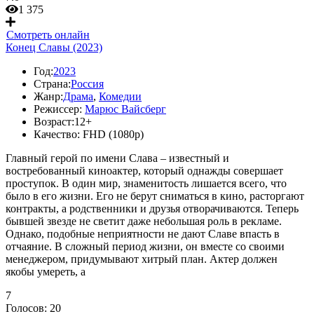
1 375
Смотреть онлайн
Конец Славы (2023)
Год:
2023
Страна:
Россия
Жанр:
Драма
,
Комедии
Режиссер:
Марюс Вайсберг
Возраст:
12+
Качество:
FHD (1080p)
Главный герой по имени Слава – известный и
востребованный киноактер, который однажды совершает
проступок. В один мир, знаменитость лишается всего, что
было в его жизни. Его не берут сниматься в кино, расторгают
контракты, а родственники и друзья отворачиваются. Теперь
бывшей звезде не светит даже небольшая роль в рекламе.
Однако, подобные неприятности не дают Славе впасть в
отчаяние. В сложный период жизни, он вместе со своими
менеджером, придумывают хитрый план. Актер должен
якобы умереть, а
7
Голосов:
20