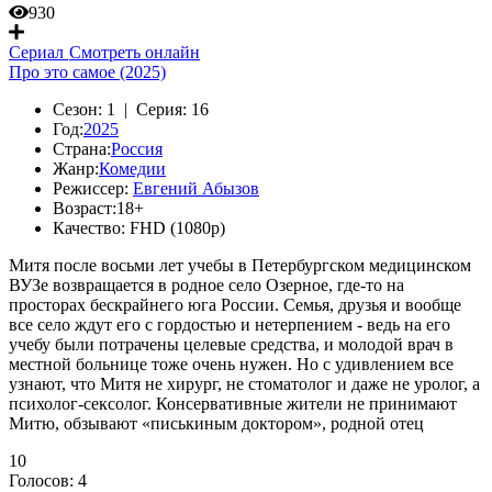
930
Сериал
Смотреть онлайн
Про это самое (2025)
Сезон:
1 |
Серия:
16
Год:
2025
Страна:
Россия
Жанр:
Комедии
Режиссер:
Евгений Абызов
Возраст:
18+
Качество:
FHD (1080p)
Митя после восьми лет учебы в Петербургском медицинском
ВУЗе возвращается в родное село Озерное, где-то на
просторах бескрайнего юга России. Семья, друзья и вообще
все село ждут его с гордостью и нетерпением - ведь на его
учебу были потрачены целевые средства, и молодой врач в
местной больнице тоже очень нужен. Но с удивлением все
узнают, что Митя не хирург, не стоматолог и даже не уролог, а
психолог-сексолог. Консервативные жители не принимают
Митю, обзывают «писькиным доктором», родной отец
10
Голосов:
4