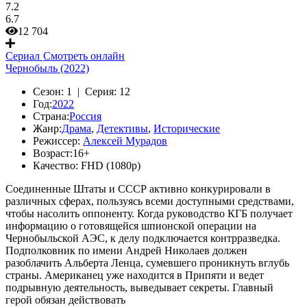
7.2
6.7
12 704
Сериал
Смотреть онлайн
Чернобыль (2022)
Сезон:
1 |
Серия:
12
Год:
2022
Страна:
Россия
Жанр:
Драма
,
Детективы
,
Исторические
Режиссер:
Алексей Мурадов
Возраст:
16+
Качество:
FHD (1080p)
Соединенные Штаты и СССР активно конкурировали в
различных сферах, пользуясь всеми доступными средствами,
чтобы насолить оппоненту. Когда руководство КГБ получает
информацию о готовящейся шпионской операции на
Чернобыльской АЭС, к делу подключается контрразведка.
Подполковник по имени Андрей Николаев должен
разоблачить Альберта Ленца, сумевшего проникнуть вглубь
страны. Американец уже находится в Припяти и ведет
подрывную деятельность, выведывает секреты. Главный
герой обязан действовать