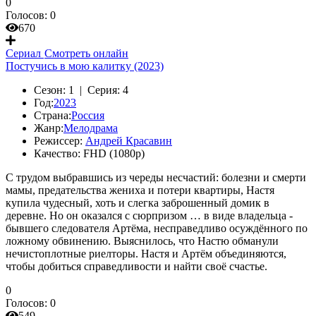
0
Голосов:
0
670
Сериал
Смотреть онлайн
Постучись в мою калитку (2023)
Сезон:
1 |
Серия:
4
Год:
2023
Страна:
Россия
Жанр:
Мелодрама
Режиссер:
Андрей Красавин
Качество:
FHD (1080p)
С трудом выбравшись из череды несчастий: болезни и смерти
мамы, предательства жениха и потери квартиры, Настя
купила чудесный, хоть и слегка заброшенный домик в
деревне. Но он оказался с сюрпризом … в виде владельца -
бывшего следователя Артёма, несправедливо осуждённого по
ложному обвинению. Выяснилось, что Настю обманули
нечистоплотные риелторы. Настя и Артём объединяются,
чтобы добиться справедливости и найти своё счастье.
0
Голосов:
0
549