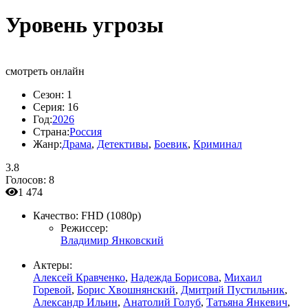
Уровень угрозы
смотреть онлайн
Сезон:
1
Серия:
16
Год:
2026
Страна:
Россия
Жанр:
Драма
,
Детективы
,
Боевик
,
Криминал
3.8
Голосов:
8
1 474
Качество:
FHD (1080p)
Режиссер:
Владимир Янковский
Актеры:
Алексей Кравченко
,
Надежда Борисова
,
Михаил
Горевой
,
Борис Хвошнянский
,
Дмитрий Пустильник
,
Александр Ильин
,
Анатолий Голуб
,
Татьяна Янкевич
,