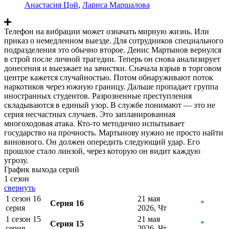
Анастасия Цой
,
Лариса Маршалова
Телефон на вибрации может означать мирную жизнь. Или
приказ о немедленном выезде. Для сотрудников специального
подразделения это обычно второе. Денис Мартынов вернулся
в строй после личной трагедии. Теперь он снова анализирует
донесения и выезжает на зачистки. Сначала взрыв в торговом
центре кажется случайностью. Потом обнаруживают поток
наркотиков через южную границу. Дальше пропадает группа
иностранных студентов. Разрозненные преступления
складываются в единый узор. В службе понимают — это не
серия несчастных случаев. Это запланированная
многоходовая атака. Кто‑то методично испытывает
государство на прочность. Мартынову нужно не просто найти
виновного. Он должен опередить следующий удар. Его
прошлое стало линзой, через которую он видит каждую
угрозу.
График выхода серий
1 сезон
свернуть
1 сезон 16
21 мая
Серия 16
*
серия
2026, Чт
1 сезон 15
21 мая
Серия 15
*
серия
2026, Чт