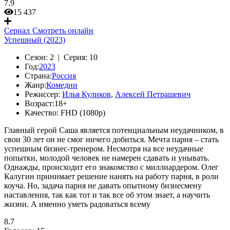
7.9
15 437
Сериал
Смотреть онлайн
Успешный (2023)
Сезон:
2 |
Серия:
10
Год:
2023
Страна:
Россия
Жанр:
Комедии
Режиссер:
Илья Куликов
,
Алексей Петрашевич
Возраст:
18+
Качество:
FHD (1080p)
Главный герой Саша является потенциальным неудачником, в
свои 30 лет он не смог ничего добиться. Мечта парня – стать
успешным бизнес-тренером. Несмотря на все неудачные
попытки, молодой человек не намерен сдавать и унывать.
Однажды, происходит его знакомство с миллиардером. Олег
Калугин принимает решение нанять на работу парня, в роли
коуча. Но, задача парня не давать опытному бизнесмену
наставления, так как тот и так все об этом знает, а научить
жизни. А именно уметь радоваться всему
8.7