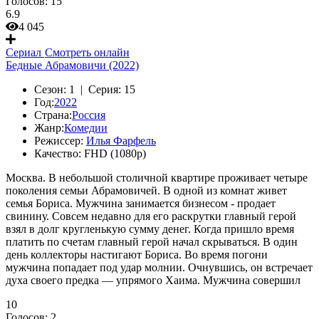
Голосов:
15
6.9
4 045
Сериал
Смотреть онлайн
Бедные Абрамовичи (2022)
Сезон:
1 |
Серия:
15
Год:
2022
Страна:
Россия
Жанр:
Комедии
Режиссер:
Илья Фарфель
Качество:
FHD (1080p)
Москва. В небольшой столичной квартире проживает четыре
поколения семьи Абрамовичей. В одной из комнат живет
семья Бориса. Мужчина занимается бизнесом - продает
свинину. Совсем недавно для его раскрутки главный герой
взял в долг кругленькую сумму денег. Когда пришло время
платить по счетам главный герой начал скрываться. В один
день коллекторы настигают Бориса. Во время погони
мужчина попадает под удар молнии. Очнувшись, он встречает
духа своего предка — упрямого Хаима. Мужчина совершил
10
Голосов:
2