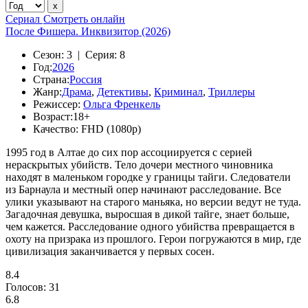
Сериал
Смотреть онлайн
После Фишера. Инквизитор (2026)
Сезон:
3 |
Серия:
8
Год:
2026
Страна:
Россия
Жанр:
Драма
,
Детективы
,
Криминал
,
Триллеры
Режиссер:
Ольга Френкель
Возраст:
18+
Качество:
FHD (1080p)
1995 год в Алтае до сих пор ассоциируется с серией
нераскрытых убийств. Тело дочери местного чиновника
находят в маленьком городке у границы тайги. Следователи
из Барнаула и местный опер начинают расследование. Все
улики указывают на старого маньяка, но версии ведут не туда.
Загадочная девушка, выросшая в дикой тайге, знает больше,
чем кажется. Расследование одного убийства превращается в
охоту на призрака из прошлого. Герои погружаются в мир, где
цивилизация заканчивается у первых сосен.
8.4
Голосов:
31
6.8