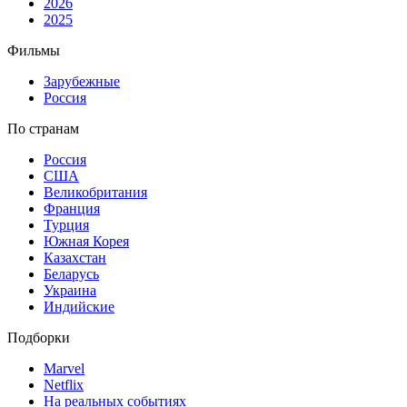
2026
2025
Фильмы
Зарубежные
Россия
По странам
Россия
США
Великобритания
Франция
Турция
Южная Корея
Казахстан
Беларусь
Украина
Индийские
Подборки
Marvel
Netflix
На реальных событиях