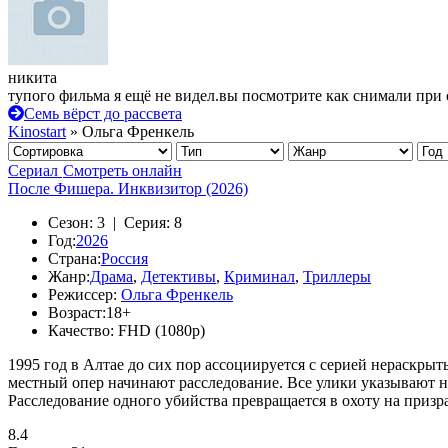
никита
тупого фильма я ещё не видел.вы посмотрите как снимали при 
Семь вёрст до рассвета
Kinostart
» Ольга Френкель
Сериал
Смотреть онлайн
После Фишера. Инквизитор (2026)
Сезон:
3 |
Серия:
8
Год:
2026
Страна:
Россия
Жанр:
Драма
,
Детективы
,
Криминал
,
Триллеры
Режиссер:
Ольга Френкель
Возраст:
18+
Качество:
FHD (1080p)
1995 год в Алтае до сих пор ассоциируется с серией нераскрыт
местный опер начинают расследование. Все улики указывают на 
Расследование одного убийства превращается в охоту на призр
8.4