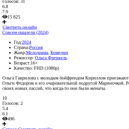
Голосов:
31
6.8
7.9
15 825
Смотреть онлайн
Совсем ошалели (2024)
Год:
2024
Страна:
Россия
Жанр:
Мелодрама
,
Комедии
Режиссер:
Ольга Френкель
Возраст:
16+
Качество:
FHD (1080p)
Ольга Гаврилова с молодым бойфрендом Кириллом приезжают 
Ольги Федором и его очаровательной подругой Мариночкой. Р
своих новых пассий, что когда-то они были женаты.
10
Голосов:
2
5.4
6.1
496