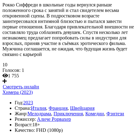
Рокко Сиффреди в школьные годы вернулся раньше
положенного срока с занятий и стал свидетелем весьма
откровенной сцены. В подростковом возрасте
заинтересовался интимной близостью и пытался завести
первые отношения. Благодаря привлекательной внешности не
составляло труда соблазнять девушек. Спустя несколько лет
незнакомец предлагает попробовать силы в индустрии для
взрослых, приняв участие в съёмках эротического фильма.
Мужчина соглашается, не ожидая, что будущая жизнь будет
связано с карьерой
10
Голосов:
1
1 755
Смотреть онлайн
Химера (2023)
Год:
2023
Страна:
Италия
,
Франция
,
Швейцария
Жанр:
Мелодрама
,
Приключения
,
Комедии
,
Фэнтези
Режиссер:
Аличе Рорвахер
Возраст:
18+
Качество:
FHD (1080p)