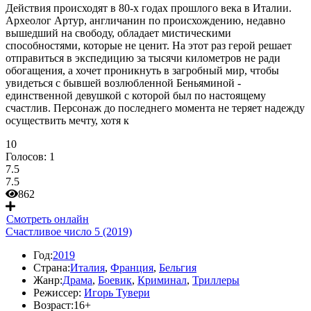
Действия происходят в 80-х годах прошлого века в Италии.
Археолог Артур, англичанин по происхождению, недавно
вышедший на свободу, обладает мистическими
способностями, которые не ценит. На этот раз герой решает
отправиться в экспедицию за тысячи километров не ради
обогащения, а хочет проникнуть в загробный мир, чтобы
увидеться с бывшей возлюбленной Беньяминой -
единственной девушкой с которой был по настоящему
счастлив. Персонаж до последнего момента не теряет надежду
осуществить мечту, хотя к
10
Голосов:
1
7.5
7.5
862
Смотреть онлайн
Счастливое число 5 (2019)
Год:
2019
Страна:
Италия
,
Франция
,
Бельгия
Жанр:
Драма
,
Боевик
,
Криминал
,
Триллеры
Режиссер:
Игорь Тувери
Возраст:
16+