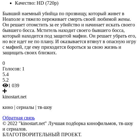
Качество:
HD (720p)
Бывший наемный убийца по прозвищу, который живет в
Неаполе и тяжело переживает смерть своей любимой жены.
Он решает отомстить за ее убийство и начинает искать своего
бывшего босса. Мститель находит своего бывшего босса,
который находится под защитой мафии. Он решает убрать его,
но все идет не по плану. И оказывается втянут в опасную игру
с мафией, где ему приходится бороться за свою жизнь и
защищать своих близких.
0
Голосов:
1
5.4
5.2
1 039
kinostart.net
кино | сериалы | тв-шоу
Обратная связь
© 2022 "kinostart.net" Лучшая подборка кинофильмов, тв-шоу
и сериалов.
БЛАГОТВОРИТЕЛЬНЫЙ ПРОЕКТ.