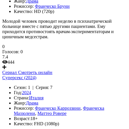
Жанр:
Драма
Режиссер:
Франческо Бруни
Качество:
HD (720p)
Молодой человек проводит неделю в психиатрической
больнице вместе с пятью другими пациентами. Ему
приходится противостоять врачам-экспериментаторам и
циничным медсестрам.
0
Голосов:
0
7.4
444
Сериал
Смотреть онлайн
Суперсекс (2024)
Сезон:
1 |
Серия:
7
Год:
2024
Страна:
Италия
Жанр:
Драма
Режиссер:
Франческо Карроззини
,
Франческа
Маззолени
,
Маттео Ровере
Возраст:
18+
Качество:
FHD (1080p)