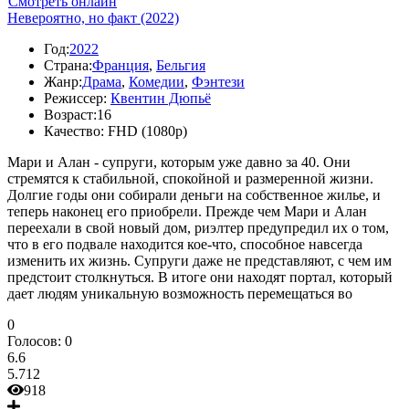
Смотреть онлайн
Невероятно, но факт (2022)
Год:
2022
Страна:
Франция
,
Бельгия
Жанр:
Драма
,
Комедии
,
Фэнтези
Режиссер:
Квентин Дюпьё
Возраст:
16
Качество:
FHD (1080p)
Мари и Алан - супруги, которым уже давно за 40. Они
стремятся к стабильной, спокойной и размеренной жизни.
Долгие годы они собирали деньги на собственное жилье, и
теперь наконец его приобрели. Прежде чем Мари и Алан
переехали в свой новый дом, риэлтер предупредил их о том,
что в его подвале находится кое-что, способное навсегда
изменить их жизнь. Супруги даже не представляют, с чем им
предстоит столкнуться. В итоге они находят портал, который
дает людям уникальную возможность перемещаться во
0
Голосов:
0
6.6
5.712
918