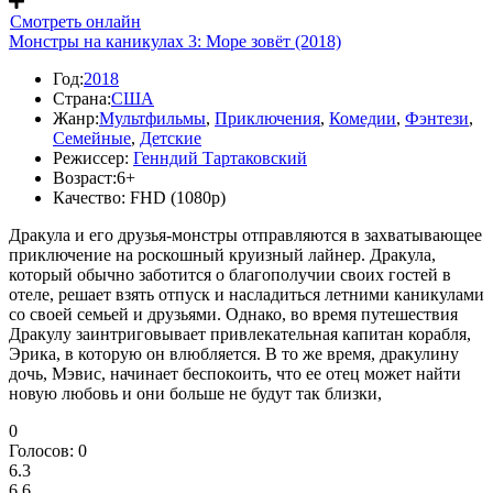
Смотреть онлайн
Монстры на каникулах 3: Море зовёт (2018)
Год:
2018
Страна:
США
Жанр:
Мультфильмы
,
Приключения
,
Комедии
,
Фэнтези
,
Семейные
,
Детские
Режиссер:
Генндий Тартаковский
Возраст:
6+
Качество:
FHD (1080p)
Дракула и его друзья-монстры отправляются в захватывающее
приключение на роскошный круизный лайнер. Дракула,
который обычно заботится о благополучии своих гостей в
отеле, решает взять отпуск и насладиться летними каникулами
со своей семьей и друзьями. Однако, во время путешествия
Дракулу заинтриговывает привлекательная капитан корабля,
Эрика, в которую он влюбляется. В то же время, дракулину
дочь, Мэвис, начинает беспокоить, что ее отец может найти
новую любовь и они больше не будут так близки,
0
Голосов:
0
6.3
6.6