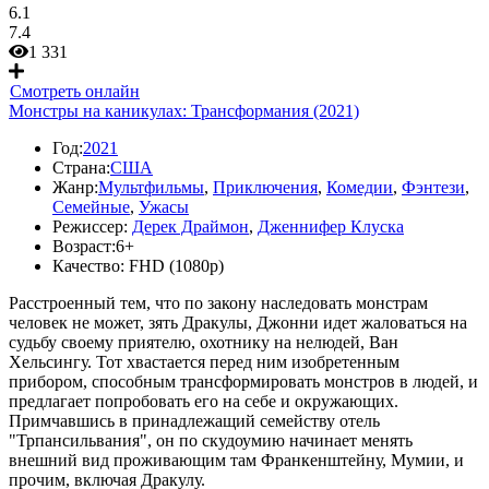
6.1
7.4
1 331
Смотреть онлайн
Монстры на каникулах: Трансформания (2021)
Год:
2021
Страна:
США
Жанр:
Мультфильмы
,
Приключения
,
Комедии
,
Фэнтези
,
Семейные
,
Ужасы
Режиссер:
Дерек Драймон
,
Дженнифер Клуска
Возраст:
6+
Качество:
FHD (1080p)
Расстроенный тем, что по закону наследовать монстрам
человек не может, зять Дракулы, Джонни идет жаловаться на
судьбу своему приятелю, охотнику на нелюдей, Ван
Хельсингу. Тот хвастается перед ним изобретенным
прибором, способным трансформировать монстров в людей, и
предлагает попробовать его на себе и окружающих.
Примчавшись в принадлежащий семейству отель
"Трпансильвания", он по скудоумию начинает менять
внешний вид проживающим там Франкенштейну, Мумии, и
прочим, включая Дракулу.