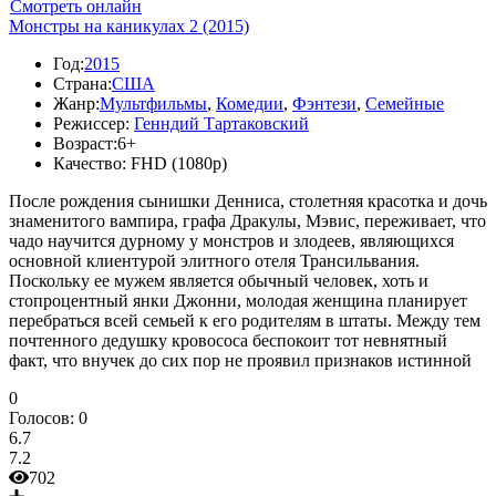
Смотреть онлайн
Монстры на каникулах 2 (2015)
Год:
2015
Страна:
США
Жанр:
Мультфильмы
,
Комедии
,
Фэнтези
,
Семейные
Режиссер:
Генндий Тартаковский
Возраст:
6+
Качество:
FHD (1080p)
После рождения сынишки Денниса, столетняя красотка и дочь
знаменитого вампира, графа Дракулы, Мэвис, переживает, что
чадо научится дурному у монстров и злодеев, являющихся
основной клиентурой элитного отеля Трансильвания.
Поскольку ее мужем является обычный человек, хоть и
стопроцентный янки Джонни, молодая женщина планирует
перебраться всей семьей к его родителям в штаты. Между тем
почтенного дедушку кровососа беспокоит тот невнятный
факт, что внучек до сих пор не проявил признаков истинной
0
Голосов:
0
6.7
7.2
702