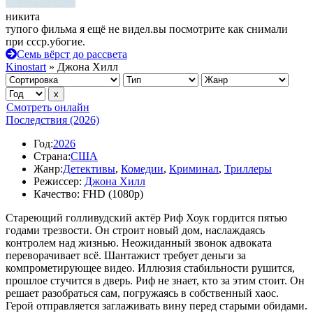
никита
тупого фильма я ещё не видел.вы посмотрите как снимали
при ссср.убогие.
Семь вёрст до рассвета
Kinostart
» Джона Хилл
Смотреть онлайн
Последствия (2026)
Год:
2026
Страна:
США
Жанр:
Детективы
,
Комедии
,
Криминал
,
Триллеры
Режиссер:
Джона Хилл
Качество:
FHD (1080p)
Стареющий голливудский актёр Риф Хоук гордится пятью
годами трезвости. Он строит новый дом, наслаждаясь
контролем над жизнью. Неожиданный звонок адвоката
переворачивает всё. Шантажист требует деньги за
компрометирующее видео. Иллюзия стабильности рушится,
прошлое стучится в дверь. Риф не знает, кто за этим стоит. Он
решает разобраться сам, погружаясь в собственный хаос.
Герой отправляется заглаживать вину перед старыми обидами.