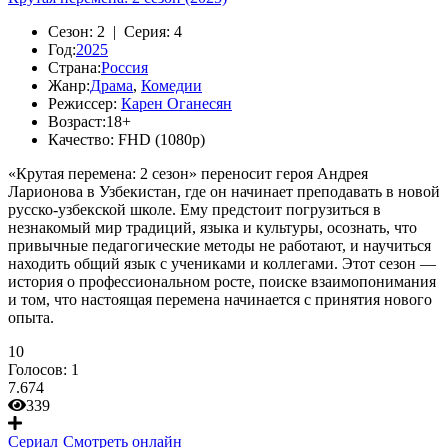
Сезон:
2 |
Серия:
4
Год:
2025
Страна:
Россия
Жанр:
Драма
,
Комедии
Режиссер:
Карен Оганесян
Возраст:
18+
Качество:
FHD (1080p)
«Крутая перемена: 2 сезон» переносит героя Андрея
Ларионова в Узбекистан, где он начинает преподавать в новой
русско-узбекской школе. Ему предстоит погрузиться в
незнакомый мир традиций, языка и культуры, осознать, что
привычные педагогические методы не работают, и научиться
находить общий язык с учениками и коллегами. Этот сезон —
история о профессиональном росте, поиске взаимопонимания
и том, что настоящая перемена начинается с принятия нового
опыта.
10
Голосов:
1
7.674
339
Сериал
Смотреть онлайн