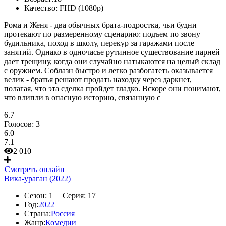
Качество:
FHD (1080p)
Рома и Женя - два обычных брата-подростка, чьи будни
протекают по размеренному сценарию: подъем по звону
будильника, поход в школу, перекур за гаражами после
занятий. Однако в одночасье рутинное существование парней
дает трещину, когда они случайно натыкаются на целый склад
с оружием. Соблазн быстро и легко разбогатеть оказывается
велик - братья решают продать находку через даркнет,
полагая, что эта сделка пройдет гладко. Вскоре они понимают,
что влипли в опасную историю, связанную с
6.7
Голосов:
3
6.0
7.1
2 010
Смотреть онлайн
Вика-ураган (2022)
Сезон:
1 |
Серия:
17
Год:
2022
Страна:
Россия
Жанр:
Комедии