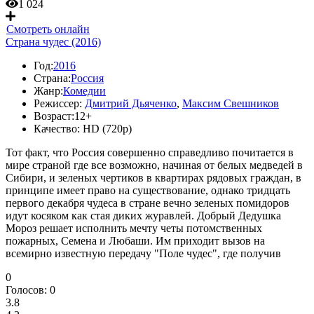
1 024
Смотреть онлайн
Страна чудес (2016)
Год:
2016
Страна:
Россия
Жанр:
Комедии
Режиссер:
Дмитрий Дьяченко
,
Максим Свешников
Возраст:
12+
Качество:
HD (720p)
Тот факт, что Россия совершенно справедливо почитается в
мире страной где все возможно, начиная от белых медведей в
Сибири, и зеленых чертиков в квартирах рядовых граждан, в
принципе имеет право на существование, однако тридцать
первого декабря чудеса в стране вечно зеленых помидоров
идут косяком как стая диких журавлей. Добрый Дедушка
Мороз решает исполнить мечту четы потомственных
пожарных, Семена и Любаши. Им приходит вызов на
всемирно известную передачу "Поле чудес", где получив
0
Голосов:
0
3.8