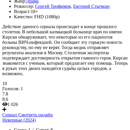
Жанр:
Драма
Режиссер:
Сергей Трофимов
,
Евгений Стычкин
Возраст:
18+
Качество:
FHD (1080p)
Действие данного сериала происходит в конце прошлого
столетия. В небольшой калмыцкой больнице врач по имени
Кирсан обнаруживает, что некоторые из его пациентов
больны ВИЧ-инфекцией. Он сообщает эту горькую новость
руководству, но ему не верят. Тогда медик отправляет
результаты анализов в Москву. Столичная экспертиза
подтверждает достоверность открытия главного героя. Кирсан
знакомится с ученым, который предлагает ему помощь. Теперь
в руках этих двоих находятся судьбы целых городов, а
возможно,
10
Голосов:
1
7.8
8.6
1 026
Сериал
Смотреть онлайн
Неверные (2024)
Сезон:
1 |
Серия:
8