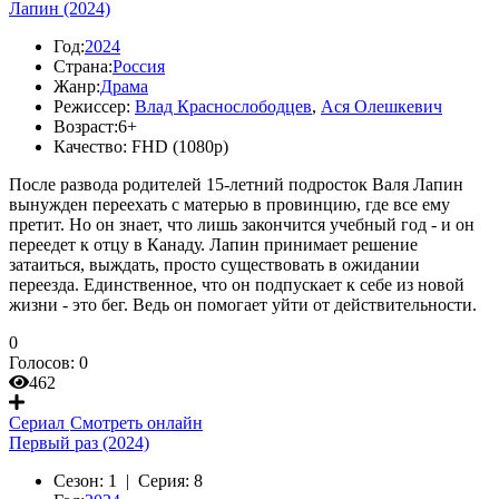
Лапин (2024)
Год:
2024
Страна:
Россия
Жанр:
Драма
Режиссер:
Влад Краснослободцев
,
Ася Олешкевич
Возраст:
6+
Качество:
FHD (1080p)
После развода родителей 15-летний подросток Валя Лапин
вынужден переехать с матерью в провинцию, где все ему
претит. Но он знает, что лишь закончится учебный год - и он
переедет к отцу в Канаду. Лапин принимает решение
затаиться, выждать, просто существовать в ожидании
переезда. Единственное, что он подпускает к себе из новой
жизни - это бег. Ведь он помогает уйти от действительности.
0
Голосов:
0
462
Сериал
Смотреть онлайн
Первый раз (2024)
Сезон:
1 |
Серия:
8