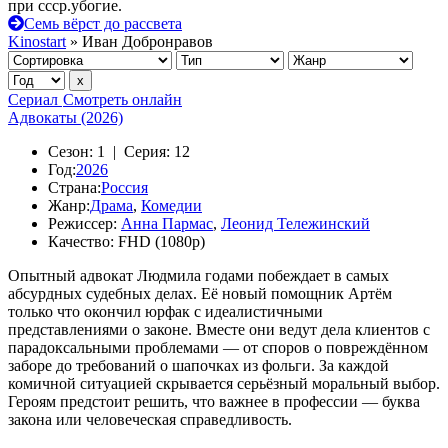
при ссср.убогие.
Семь вёрст до рассвета
Kinostart
» Иван Добронравов
Сериал
Смотреть онлайн
Адвокаты (2026)
Сезон:
1 |
Серия:
12
Год:
2026
Страна:
Россия
Жанр:
Драма
,
Комедии
Режиссер:
Анна Пармас
,
Леонид Тележинский
Качество:
FHD (1080p)
Опытный адвокат Людмила годами побеждает в самых
абсурдных судебных делах. Её новый помощник Артём
только что окончил юрфак с идеалистичными
представлениями о законе. Вместе они ведут дела клиентов с
парадоксальными проблемами — от споров о повреждённом
заборе до требований о шапочках из фольги. За каждой
комичной ситуацией скрывается серьёзный моральный выбор.
Героям предстоит решить, что важнее в профессии — буква
закона или человеческая справедливость.