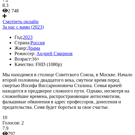
8.3
2 748
Смотреть онлайн
За нас с вами (2023)
Год:
2023
Страна:
Россия
Жанр:
Драма
Режиссер:
Андрей Смирнов
Возраст:
16+
Качество:
FHD (1080p)
Мы находимся в столице Советского Союза, в Москве. Начало
второй половины двадцатого века, смутное время перед
смертью Иосифа Виссарионовича Сталина. Семья врачей
находится в преддверие сложного пути. Однако, несмотря на
сложнейшие времена, распространяющие антисемитизм,
фальшивые обвинения в адрес профессоров, донесения и
предательства. Семя будет бороться за свое счастье.
10
Голосов:
2
7.9
797