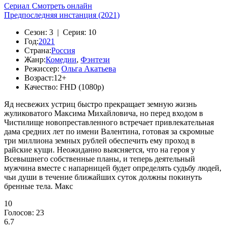
Сериал
Смотреть онлайн
Предпоследняя инстанция (2021)
Сезон:
3 |
Серия:
10
Год:
2021
Страна:
Россия
Жанр:
Комедии
,
Фэнтези
Режиссер:
Ольга Акатьева
Возраст:
12+
Качество:
FHD (1080p)
Яд несвежих устриц быстро прекращает земную жизнь
жуликоватого Максима Михайловича, но перед входом в
Чистилище новопреставленного встречает привлекательная
дама средних лет по имени Валентина, готовая за скромные
три миллиона земных рублей обеспечить ему проход в
райские кущи. Неожиданно выясняется, что на героя у
Всевышнего собственные планы, и теперь деятельный
мужчина вместе с напарницей будет определять судьбу людей,
чьи души в течение ближайших суток должны покинуть
бренные тела. Макс
10
Голосов:
23
6.7