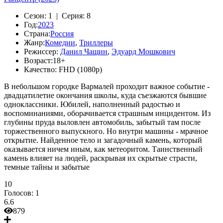
Сезон:
1 |
Серия:
8
Год:
2023
Страна:
Россия
Жанр:
Комедии
,
Триллеры
Режиссер:
Данил Чащин
,
Эдуард Мошкович
Возраст:
18+
Качество:
FHD (1080p)
В небольшом городке Вармалей проходит важное событие -
двадцатилетие окончания школы, куда съезжаются бывшие
одноклассники. Юбилей, наполненный радостью и
воспоминаниями, оборачивается страшным инцидентом. Из
глубины пруда выловлен автомобиль, забытый там после
торжественного выпускного. Но внутри машины - мрачное
открытие. Найденное тело и загадочный камень, который
оказывается ничем иным, как метеоритом. Таинственный
камень влияет на людей, раскрывая их скрытые страсти,
темные тайны и забытые
10
Голосов:
1
6.6
879