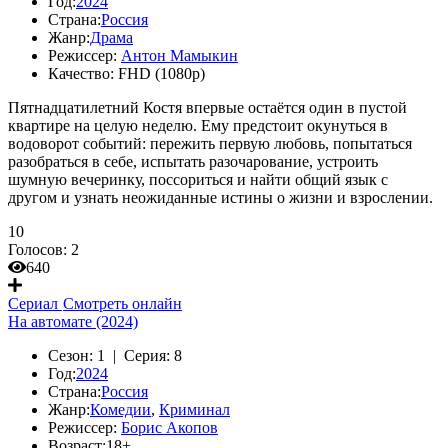
Год:
2024
Страна:
Россия
Жанр:
Драма
Режиссер:
Антон Мамыкин
Качество:
FHD (1080p)
Пятнадцатилетний Костя впервые остаётся один в пустой
квартире на целую неделю. Ему предстоит окунуться в
водоворот событий: пережить первую любовь, попытаться
разобраться в себе, испытать разочарование, устроить
шумную вечеринку, поссориться и найти общий язык с
другом и узнать неожиданные истины о жизни и взрослении.
10
Голосов:
2
640
Сериал
Смотреть онлайн
На автомате (2024)
Сезон:
1 |
Серия:
8
Год:
2024
Страна:
Россия
Жанр:
Комедии
,
Криминал
Режиссер:
Борис Акопов
Возраст:
18+