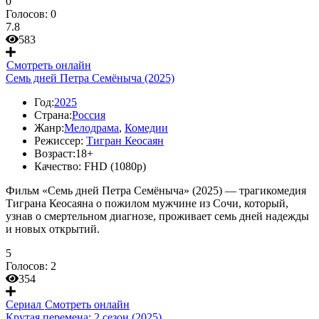
0
Голосов:
0
7.8
583
Смотреть онлайн
Семь дней Петра Семёныча (2025)
Год:
2025
Страна:
Россия
Жанр:
Мелодрама
,
Комедии
Режиссер:
Тигран Кеосаян
Возраст:
18+
Качество:
FHD (1080p)
Фильм «Семь дней Петра Семёныча» (2025) — трагикомедия
Тиграна Кеосаяна о пожилом мужчине из Сочи, который,
узнав о смертельном диагнозе, проживает семь дней надежды
и новых открытий.
5
Голосов:
2
354
Сериал
Смотреть онлайн
Крутая перемена: 2 сезон (2025)