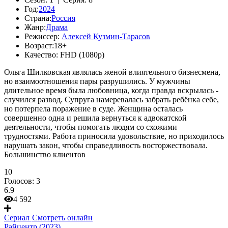
Год:
2024
Страна:
Россия
Жанр:
Драма
Режиссер:
Алексей Кузмин-Тарасов
Возраст:
18+
Качество:
FHD (1080p)
Ольга Шилковская являлась женой влиятельного бизнесмена,
но взаимоотношения пары разрушились. У мужчины
длительное время была любовница, когда правда вскрылась -
случился развод. Супруга намеревалась забрать ребёнка себе,
но потерпела поражение в суде. Женщина осталась
совершенно одна и решила вернуться к адвокатской
деятельности, чтобы помогать людям со схожими
трудностями. Работа приносила удовольствие, но приходилось
нарушать закон, чтобы справедливость восторжествовала.
Большинство клиентов
10
Голосов:
3
6.9
4 592
Сериал
Смотреть онлайн
Райцентр (2023)