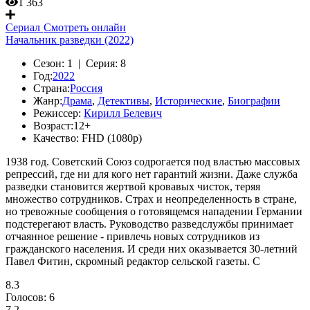
1 363
Сериал
Смотреть онлайн
Начальник разведки (2022)
Сезон:
1 |
Серия:
8
Год:
2022
Страна:
Россия
Жанр:
Драма
,
Детективы
,
Исторические
,
Биографии
Режиссер:
Кирилл Белевич
Возраст:
12+
Качество:
FHD (1080p)
1938 год. Советский Союз содрогается под властью массовых
репрессий, где ни для кого нет гарантий жизни. Даже служба
разведки становится жертвой кровавых чисток, теряя
множество сотрудников. Страх и неопределенность в стране,
но тревожные сообщения о готовящемся нападении Германии
подстерегают власть. Руководство разведслужбы принимает
отчаянное решение - привлечь новых сотрудников из
гражданского населения. И среди них оказывается 30-летний
Павел Фитин, скромный редактор сельской газеты. С
8.3
Голосов:
6
7.2