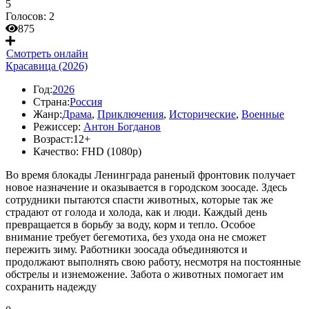
5
Голосов:
2
875
Смотреть онлайн
Красавица (2026)
Год:
2026
Страна:
Россия
Жанр:
Драма
,
Приключения
,
Исторические
,
Военные
Режиссер:
Антон Богданов
Возраст:
12+
Качество:
FHD (1080p)
Во время блокады Ленинграда раненый фронтовик получает
новое назначение и оказывается в городском зоосаде. Здесь
сотрудники пытаются спасти животных, которые так же
страдают от голода и холода, как и люди. Каждый день
превращается в борьбу за воду, корм и тепло. Особое
внимание требует бегемотиха, без ухода она не сможет
пережить зиму. Работники зоосада объединяются и
продолжают выполнять свою работу, несмотря на постоянные
обстрелы и изнеможение. Забота о животных помогает им
сохранить надежду