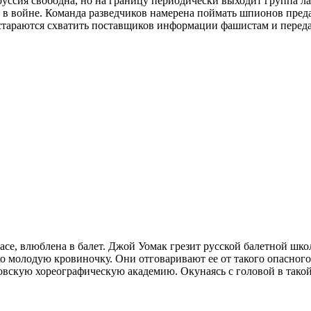
руссия свободна, но на границу периодически выходит группа л
в войне. Команда разведчиков намерена поймать шпионов преда
стараются схватить поставщиков информации фашистам и передат
асе, влюблена в балет. Джой Уомак грезит русской балетной шко
еко молодую кровиночку. Они отговаривают ее от такого опасног
ковскую хореографическую академию. Окунаясь с головой в тако