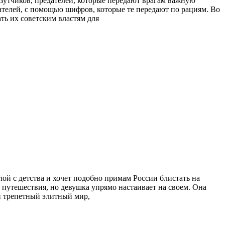
азутчиков, предателей, которые передают врагам важную
телей, с помощью шифров, которые те передают по рациям. Во
ь их советским властям для
лой с детства и хочет подобно примам России блистать на
о путешествия, но девушка упрямо настаивает на своем. Она
й трепетный элитный мир,