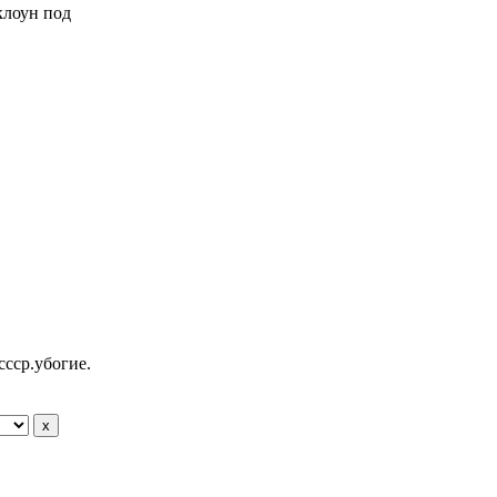
 клоун под
ссср.убогие.