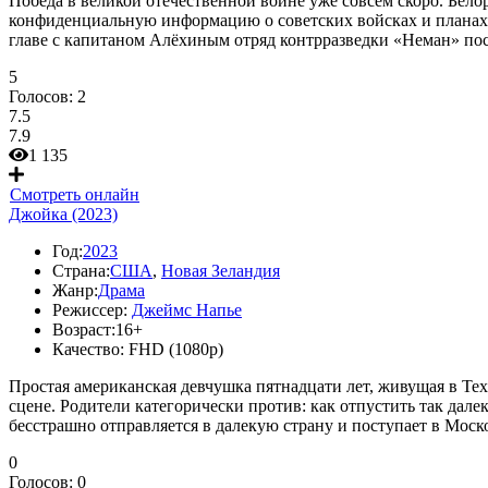
Победа в великой отечественной войне уже совсем скоро. Бело
конфиденциальную информацию о советских войсках и планах 
главе с капитаном Алёхиным отряд контрразведки «Неман» по
5
Голосов:
2
7.5
7.9
1 135
Смотреть онлайн
Джойка (2023)
Год:
2023
Страна:
США
,
Новая Зеландия
Жанр:
Драма
Режиссер:
Джеймс Напье
Возраст:
16+
Качество:
FHD (1080p)
Простая американская девчушка пятнадцати лет, живущая в Тех
сцене. Родители категорически против: как отпустить так дал
бесстрашно отправляется в далекую страну и поступает в Мос
0
Голосов:
0