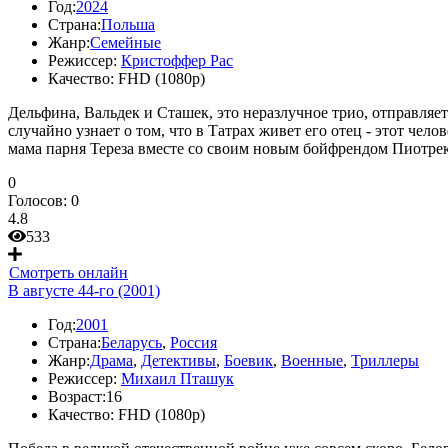
Год:
2024
Страна:
Польша
Жанр:
Семейные
Режиссер:
Кристоффер Рас
Качество:
FHD (1080p)
Дельфина, Вальдек и Сташек, это неразлучное трио, отправляет
случайно узнает о том, что в Татрах живет его отец - этот чел
мама парня Тереза вместе со своим новым бойфрендом Пиотре
0
Голосов:
0
4.8
533
Смотреть онлайн
В августе 44-го (2001)
Год:
2001
Страна:
Беларусь
,
Россия
Жанр:
Драма
,
Детективы
,
Боевик
,
Военные
,
Триллеры
Режиссер:
Михаил Пташук
Возраст:
16
Качество:
FHD (1080p)