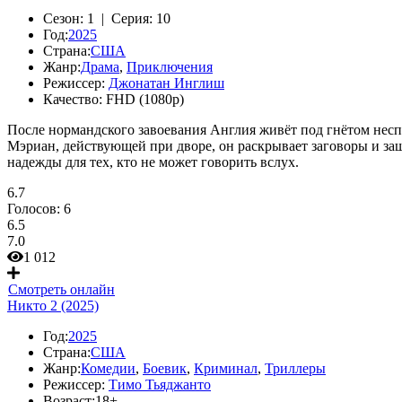
Сезон:
1 |
Серия:
10
Год:
2025
Страна:
США
Жанр:
Драма
,
Приключения
Режиссер:
Джонатан Инглиш
Качество:
FHD (1080p)
После нормандского завоевания Англия живёт под гнётом неспра
Мэриан, действующей при дворе, он раскрывает заговоры и за
надежды для тех, кто не может говорить вслух.
6.7
Голосов:
6
6.5
7.0
1 012
Смотреть онлайн
Никто 2 (2025)
Год:
2025
Страна:
США
Жанр:
Комедии
,
Боевик
,
Криминал
,
Триллеры
Режиссер:
Тимо Тьяджанто
Возраст:
18+