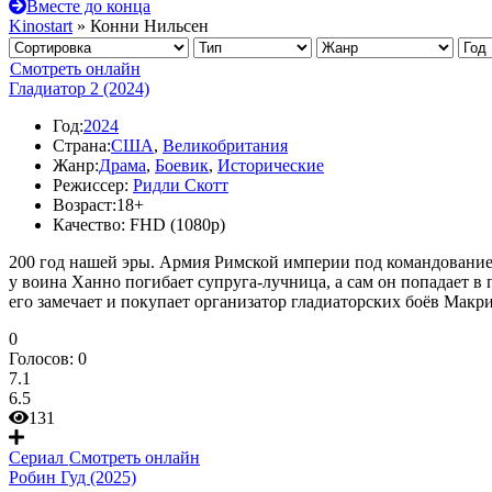
Вместе до конца
Kinostart
» Конни Нильсен
Смотреть онлайн
Гладиатор 2 (2024)
Год:
2024
Страна:
США
,
Великобритания
Жанр:
Драма
,
Боевик
,
Исторические
Режиссер:
Ридли Скотт
Возраст:
18+
Качество:
FHD (1080p)
200 год нашей эры. Армия Римской империи под командование
у воина Ханно погибает супруга-лучница, а сам он попадает в
его замечает и покупает организатор гладиаторских боёв Мак
0
Голосов:
0
7.1
6.5
131
Сериал
Смотреть онлайн
Робин Гуд (2025)