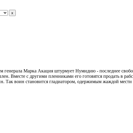
м генерала Марка Акация штурмует Нумидию - последнее свобод
 плен. Вместе с другими пленниками его готовятся продать в ра
рин. Так воин становится гладиатором, одержимым жаждой мести