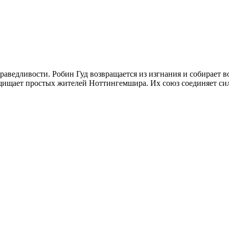
ведливости. Робин Гуд возвращается из изгнания и собирает вокр
щищает простых жителей Ноттингемшира. Их союз соединяет силу