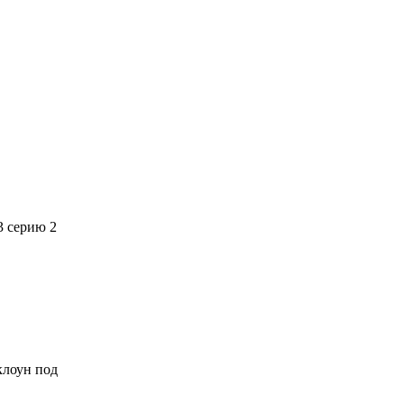
3 серию 2
 клоун под