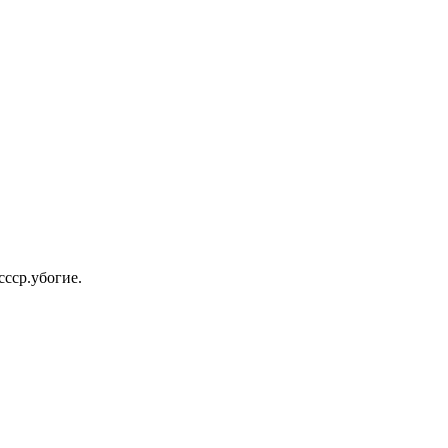
ссср.убогие.