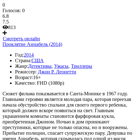
0
Голосов:
0
6.8
7.5
813
Смотреть онлайн
Проклятие Аннабель (2014)
Год:
2014
Страна:
США
Жанр:
Детективы
,
Ужасы
,
Триллеры
Режиссер:
Джон Р. Леонетти
Возраст:
16+
Качество:
FHD (1080p)
Сюжет фильма показывается в Санта-Монике в 1967 году.
Главными героями является молодая пара, которая переехав
начала обустройство спальни для своего первого ребенка,
который должен вскоре появиться на свет. Главным
украшением комнаты становится фарфоровая кукла,
приобретенная Джоном. Ночью в дом проникают
преступники, которые не только опасны, но и вооружены.
Прибытие полиции, спасает супружескую пару. Девушка по
имени Аннабель, которая скрывалась под одной из масок