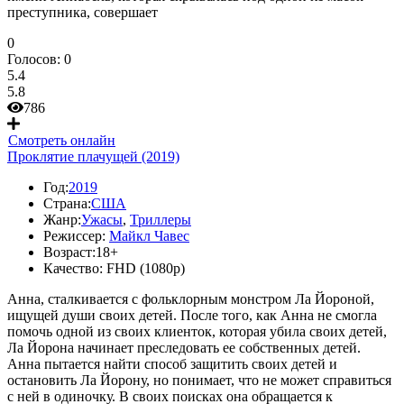
преступника, совершает
0
Голосов:
0
5.4
5.8
786
Смотреть онлайн
Проклятие плачущей (2019)
Год:
2019
Страна:
США
Жанр:
Ужасы
,
Триллеры
Режиссер:
Майкл Чавес
Возраст:
18+
Качество:
FHD (1080p)
Анна, сталкивается с фольклорным монстром Ла Йороной,
ищущей души своих детей. После того, как Анна не смогла
помочь одной из своих клиенток, которая убила своих детей,
Ла Йорона начинает преследовать ее собственных детей.
Анна пытается найти способ защитить своих детей и
остановить Ла Йорону, но понимает, что не может справиться
с ней в одиночку. В своих поисках она обращается к