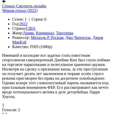
Сериал
Смотреть онлайн
Чёрная птица (2022)
Сезон:
1 |
Серия:
6
Год:
2022
Страна:
США
Жанр:
Драма
,
Криминал
,
Триллеры
Режиссер:
Михаэль Р. Роскам
,
Джо Чаппелль
,
Джим
МакКэй
Качество:
FHD (1080p)
Имевший в колледже все задатки стать известным
спортсменом самоуверенный Джейми Кин был глупо пойман
на торговле наркотиками и нелегальном хранении оружия.
Несмотря на сделку о признании вины, за эти преступления
он получает деcять лет заключения в тюрьме особо строго
режима приговорен без права на досрочное освобождение.
Однако вскоре этот словоохотливый парень оказывается под
пристальным вниманием ФБР. Его рассматривают как нечто
вроде потенциального актива в деле детоубийцы Ларри
Хоулла,
5
Голосов:
2