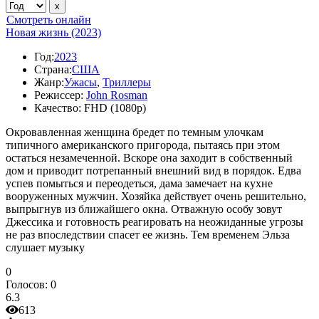
Смотреть онлайн
Новая жизнь (2023)
Год:
2023
Страна:
США
Жанр:
Ужасы
,
Триллеры
Режиссер:
John Rosman
Качество:
FHD (1080p)
Окровавленная женщина бредет по темным улочкам
типичного американского пригорода, пытаясь при этом
остаться незамеченной. Вскоре она заходит в собственный
дом и приводит потрепанный внешний вид в порядок. Едва
успев помыться и переодеться, дама замечает на кухне
вооруженных мужчин. Хозяйка действует очень решительно,
выпрыгнув из ближайшего окна. Отважную особу зовут
Джессика и готовность реагировать на неожиданные угрозы
не раз впоследствии спасет ее жизнь. Тем временем Эльза
слушает музыку
0
Голосов:
0
6.3
613