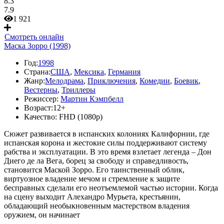
8.3
7.9
1 921
Смотреть онлайн
Маска Зорро (1998)
Год:
1998
Страна:
США
,
Мексика
,
Германия
Жанр:
Мелодрама
,
Приключения
,
Комедии
,
Боевик
,
Вестерны
,
Триллеры
Режиссер:
Мартин Кэмпбелл
Возраст:
12+
Качество:
FHD (1080p)
Сюжет развивается в испанских колониях Калифорнии, где
испанская корона и жестокие силы поддерживают систему
рабства и эксплуатации. В это время взлетает легенда – Дон
Диего де ла Вега, борец за свободу и справедливость,
становится Маской Зорро. Его таинственный облик,
виртуозное владение мечом и стремление к защите
бесправных сделали его неотъемлемой частью истории. Когда
на сцену выходит Алехандро Мурьета, крестьянин,
обладающий необыкновенным мастерством владения
оружием, он начинает