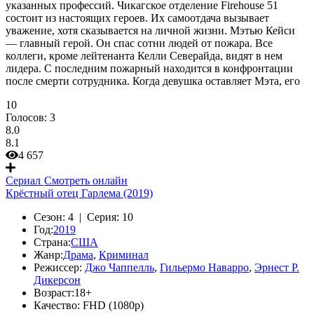
указанных профессий. Чикагское отделение Firehouse 51
состоит из настоящих героев. Их самоотдача вызывает
уважение, хотя сказывается на личной жизни. Мэтью Кейси
— главный герой. Он спас сотни людей от пожара. Все
коллеги, кроме лейтенанта Келли Северайда, видят в нем
лидера. С последним пожарный находится в конфронтации
после смерти сотрудника. Когда девушка оставляет Мэта, его
10
Голосов:
3
8.0
8.1
4 657
Сериал
Смотреть онлайн
Крёстный отец Гарлема (2019)
Сезон:
4 |
Серия:
10
Год:
2019
Страна:
США
Жанр:
Драма
,
Криминал
Режиссер:
Джо Чаппелль
,
Гильермо Наварро
,
Эрнест Р.
Дикерсон
Возраст:
18+
Качество:
FHD (1080p)