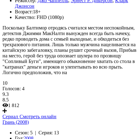
Режиссер:
Джо Чаппелль
,
Эрнест Р. Дикерсон
,
Кларк
Джонсон
Возраст:
18+
Качество:
FHD (1080p)
Поскольку Балтимор отродясь считался местом неспокойным,
детектив Джимми МакНалти вынужден всегда быть начеку,
редко проводить дома с семьей выходные, и обходиться без
трехразового питания. Лишь только мужчина нацеливается на
китайскую забегаловку, планы рушит срочный вызов, Прибыв
на место, герой без труда опознает шулера по прозвищу
"Сопливый Буги", имеющего обыкновение хватать со стола в
"катранах" деньги игроков и улепетывать во всю прыть.
Логично предположив, что на
10
Голосов:
4
9.3
8.5
1 812
Сериал
Смотреть онлайн
Грань (2008)
Сезон:
5 |
Серия:
13
Год:
2008