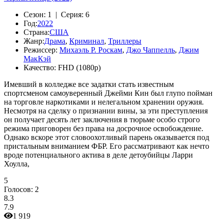
Сезон:
1 |
Серия:
6
Год:
2022
Страна:
США
Жанр:
Драма
,
Криминал
,
Триллеры
Режиссер:
Михаэль Р. Роскам
,
Джо Чаппелль
,
Джим
МакКэй
Качество:
FHD (1080p)
Имевший в колледже все задатки стать известным
спортсменом самоуверенный Джейми Кин был глупо пойман
на торговле наркотиками и нелегальном хранении оружия.
Несмотря на сделку о признании вины, за эти преступления
он получает деcять лет заключения в тюрьме особо строго
режима приговорен без права на досрочное освобождение.
Однако вскоре этот словоохотливый парень оказывается под
пристальным вниманием ФБР. Его рассматривают как нечто
вроде потенциального актива в деле детоубийцы Ларри
Хоулла,
5
Голосов:
2
8.3
7.9
1 919