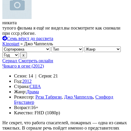
никита
тупого фильма я ещё не видел.вы посмотрите как снимали
при ссср.убогие.
Семь вёрст до рассвета
Kinostart
» Джо Чаппелль
Сериал
Смотреть онлайн
Чикаго в огне (2012)
Сезон:
14 |
Серия:
21
Год:
2012
Страна:
США
Жанр:
Драма
Режиссер:
Реза Табризи
,
Джо Чаппелль
,
Сэнфорд
Букставер
Возраст:
16+
Качество:
FHD (1080p)
Не секрет, что работа спасателей, пожарных — одна из самых
тяжелых. В сериале речь пойдет именно о представителях