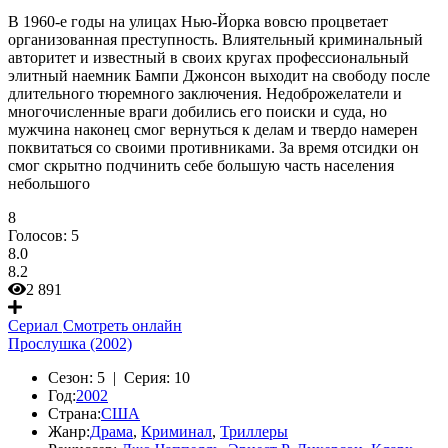
В 1960-е годы на улицах Нью-Йорка вовсю процветает
организованная преступность. Влиятельный криминальный
авторитет и известный в своих кругах профессиональный
элитный наемник Бампи Джонсон выходит на свободу после
длительного тюремного заключения. Недоброжелатели и
многочисленные враги добились его поиски и суда, но
мужчина наконец смог вернуться к делам и твердо намерен
поквитаться со своими противниками. За время отсидки он
смог скрытно подчинить себе большую часть населения
небольшого
8
Голосов:
5
8.0
8.2
2 891
Сериал
Смотреть онлайн
Прослушка (2002)
Сезон:
5 |
Серия:
10
Год:
2002
Страна:
США
Жанр:
Драма
,
Криминал
,
Триллеры