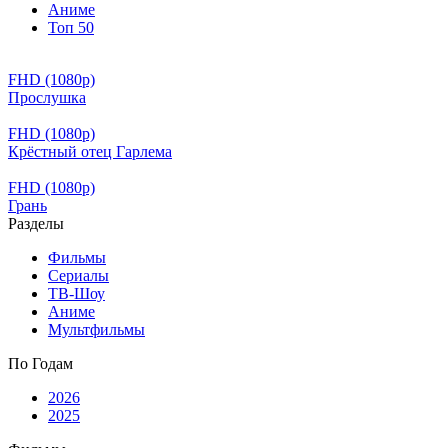
Аниме
Топ 50
FHD (1080p)
Прослушка
FHD (1080p)
Крёстный отец Гарлема
FHD (1080p)
Грань
Разделы
Фильмы
Сериалы
ТВ-Шоу
Аниме
Мультфильмы
По Годам
2026
2025