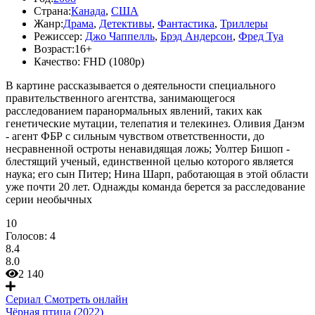
Страна:
Канада
,
США
Жанр:
Драма
,
Детективы
,
Фантастика
,
Триллеры
Режиссер:
Джо Чаппелль
,
Брэд Андерсон
,
Фред Туа
Возраст:
16+
Качество:
FHD (1080p)
В картине рассказывается о деятельности специального
правительственного агентства, занимающегося
расследованием паранормальных явлений, таких как
генетические мутации, телепатия и телекинез. Оливия Данэм
- агент ФБР с сильным чувством ответственности, до
несравненной остроты ненавидящая ложь; Уолтер Бишоп -
блестящий ученый, единственной целью которого является
наука; его сын Питер; Нина Шарп, работающая в этой области
уже почти 20 лет. Однажды команда берется за расследование
серии необычных
10
Голосов:
4
8.4
8.0
2 140
Сериал
Смотреть онлайн
Чёрная птица (2022)