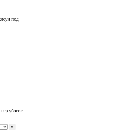
 клоун под
ссср.убогие.