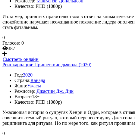
Режиссер:
МакКензи Дональдсон
Качество:
FHD (1080p)
Из-за мер, принятых правительством в ответ на климатические 
спокойствие нарушает неожиданное появление лидера ополчения
стать фатальным.
0
Голосов:
0
387
Смотреть онлайн
Реинкарнация: Пришествие дьявола (2020)
Год:
2020
Страна:
Канада
Жанр:
Ужасы
Режиссер:
Джастин Дж. Дик
Возраст:
18+
Качество:
FHD (1080p)
Ужасающая история о супругах Хенри и Одри, которые в отчая
совершить темный ритуал, который перенесет душу Джексона в
реципиента для ритуала. Но по мере того, как ритуал продвига
0