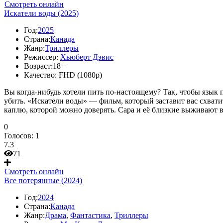
Смотреть онлайн
Искатели воды (2025)
Год:
2025
Страна:
Канада
Жанр:
Триллеры
Режиссер:
Хьюберт Дэвис
Возраст:
18+
Качество:
FHD (1080p)
Вы когда-нибудь хотели пить по-настоящему? Так, чтобы язык 
убить. «Искатели воды» — фильм, который заставит вас схвати
каплю, которой можно доверять. Сара и её близкие выживают в
0
Голосов:
1
7.3
71
Смотреть онлайн
Все потерянные (2024)
Год:
2024
Страна:
Канада
Жанр:
Драма
,
Фантастика
,
Триллеры