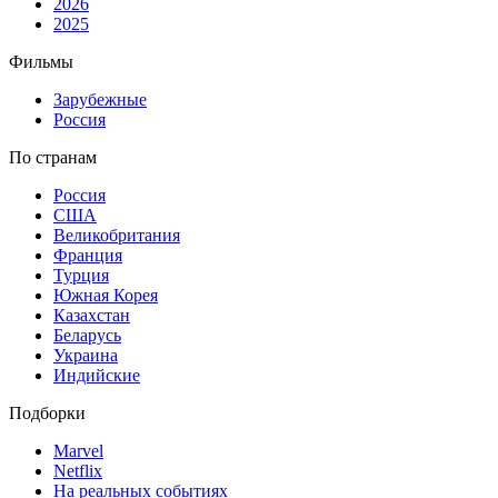
2026
2025
Фильмы
Зарубежные
Россия
По странам
Россия
США
Великобритания
Франция
Турция
Южная Корея
Казахстан
Беларусь
Украина
Индийские
Подборки
Marvel
Netflix
На реальных событиях