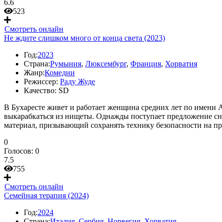
6.6
523
Смотреть онлайн
Не ждите слишком много от конца света (2023)
Год:
2023
Страна:
Румыния
,
Люксембург
,
Франция
,
Хорватия
Жанр:
Комедии
Режиссер:
Раду Жуде
Качество:
SD
В Бухаресте живет и работает женщина средних лет по имени 
выкарабкаться из нищеты. Однажды поступает предложение сня
материал, призывающий сохранять технику безопасности на п
0
Голосов:
0
7.5
755
Смотреть онлайн
Семейная терапия (2024)
Год:
2024
Страна:
Италия
,
Сербия
,
Норвегия
,
Хорватия