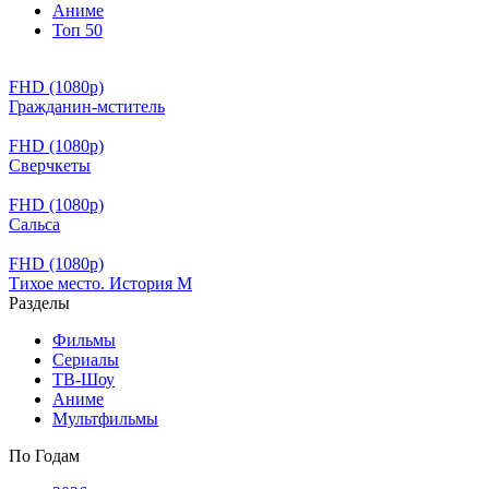
Аниме
Топ 50
FHD (1080p)
Гражданин-мститель
FHD (1080p)
Сверчкеты
FHD (1080p)
Сальса
FHD (1080p)
Тихое место. История М
Разделы
Фильмы
Сериалы
ТВ-Шоу
Аниме
Мультфильмы
По Годам