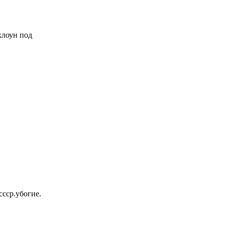
 клоун под
ссср.убогие.