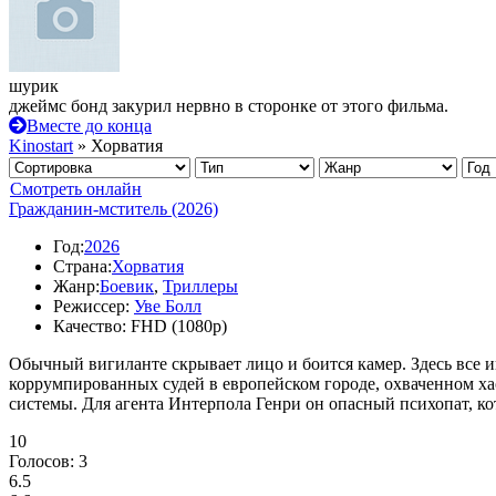
шурик
джеймс бонд закурил нервно в сторонке от этого фильма.
Вместе до конца
Kinostart
» Хорватия
Смотреть онлайн
Гражданин-мститель (2026)
Год:
2026
Страна:
Хорватия
Жанр:
Боевик
,
Триллеры
Режиссер:
Уве Болл
Качество:
FHD (1080p)
Обычный вигиланте скрывает лицо и боится камер. Здесь все 
коррумпированных судей в европейском городе, охваченном ха
системы. Для агента Интерпола Генри он опасный психопат, ко
10
Голосов:
3
6.5