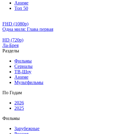
Аниме
Топ 50
FHD (1080p)
Одна миля: Глава первая
HD (720p)
Ла-Брея
Разделы
Фильмы
Сериалы
ТВ-Шоу
Аниме
Мультфильмы
По Годам
2026
2025
Фильмы
Зарубежные
Россия