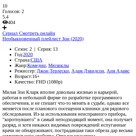
10
Голосов:
2
5.4
404
Сериал
Смотреть онлайн
Необыкновенный плейлист Зои (2020)
Сезон:
2 |
Серия:
13
Год:
2020
Страна:
США
Жанр:
Комедии
,
Мюзиклы
Режиссер:
Джон Терлески
,
Адам Дэвидсон
,
Аня Адамс
Возраст:
16+
Качество:
FHD (1080p)
Милая Зои Кларк вполне довольна жизнью и карьерой,
работая в небольшой фирме по разработке программного
обеспечения, и не спешит что-то менять в судьбе, однако все
меняется после планового посещения клиники для рядового
обследования. Из-за использования неисправного прибора,
"коротнувшего" в самый неподходящий момент, она получает
разряд, и хотя никаких видимых повреждений испуганные
врачи не обнаруживают, пострадавшая таки обрела дар весьма
сомнительного свойства. Отныне красавица