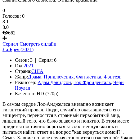
0
Голосов:
0
8.1
8.0
662
Сериал
Смотреть онлайн
Ла-Брея (2021)
Сезон:
3 |
Серия:
6
Год:
2021
Страна:
США
Жанр:
Драма
,
Приключения
,
Фантастика
,
Фэнтези
Режиссер:
Адам Дэвидсон
,
Тор Фройденталь
,
Чери
Ноулан
Качество:
HD (720p)
В самом сердце Лос-Анджелеса внезапно возникает
гигантский провал. Люди, случайно оказавшиеся в его
эпицентре, переносятся в странный первобытный мир,
лишенный того, что было знакомо и понятно. В этом месте
придется постоянно бороться за собственную жизнь и
пытаться найти ответ на вопрос "как вернуться домой?".
Семья Харрис по воле случая становится разделенной: Джош