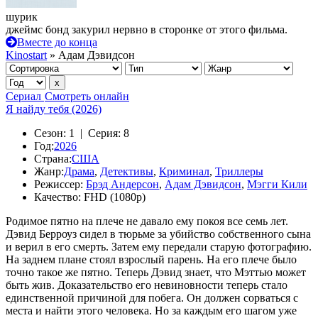
шурик
джеймс бонд закурил нервно в сторонке от этого фильма.
Вместе до конца
Kinostart
» Адам Дэвидсон
Сериал
Смотреть онлайн
Я найду тебя (2026)
Сезон:
1 |
Серия:
8
Год:
2026
Страна:
США
Жанр:
Драма
,
Детективы
,
Криминал
,
Триллеры
Режиссер:
Брэд Андерсон
,
Адам Дэвидсон
,
Мэгги Кили
Качество:
FHD (1080p)
Родимое пятно на плече не давало ему покоя все семь лет.
Дэвид Берроуз сидел в тюрьме за убийство собственного сына
и верил в его смерть. Затем ему передали старую фотографию.
На заднем плане стоял взрослый парень. На его плече было
точно такое же пятно. Теперь Дэвид знает, что Мэттью может
быть жив. Доказательство его невиновности теперь стало
единственной причиной для побега. Он должен сорваться с
места и найти этого человека. Но за каждым его шагом уже