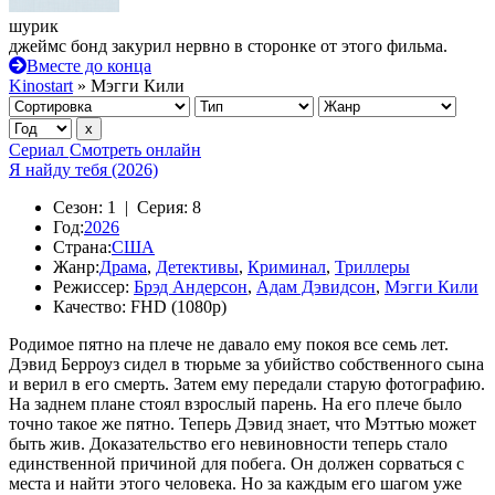
шурик
джеймс бонд закурил нервно в сторонке от этого фильма.
Вместе до конца
Kinostart
» Мэгги Кили
Сериал
Смотреть онлайн
Я найду тебя (2026)
Сезон:
1 |
Серия:
8
Год:
2026
Страна:
США
Жанр:
Драма
,
Детективы
,
Криминал
,
Триллеры
Режиссер:
Брэд Андерсон
,
Адам Дэвидсон
,
Мэгги Кили
Качество:
FHD (1080p)
Родимое пятно на плече не давало ему покоя все семь лет.
Дэвид Берроуз сидел в тюрьме за убийство собственного сына
и верил в его смерть. Затем ему передали старую фотографию.
На заднем плане стоял взрослый парень. На его плече было
точно такое же пятно. Теперь Дэвид знает, что Мэттью может
быть жив. Доказательство его невиновности теперь стало
единственной причиной для побега. Он должен сорваться с
места и найти этого человека. Но за каждым его шагом уже