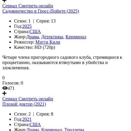
Сериал
Смотреть онлайн
Садовничество в Гросс-Пойнте (2025)
Сезон:
1 |
Серия:
13
Год:
2025
Страна:
США
Жанр:
Драма
,
Детективы
,
Криминал
Режиссер:
Мэгги Кили
Качество:
HD (720p)
Четыре члена пригородного садового клуба, стремящиеся к
процветанию, оказываются втянутыми в убийства и
злоключения.
0
Голосов:
0
471
Сериал
Смотреть онлайн
Плохой доктор (2021)
Сезон:
2 |
Серия:
8
Год:
2021
Страна:
США
Жанр:
Драма
,
Криминал
,
Триллеры