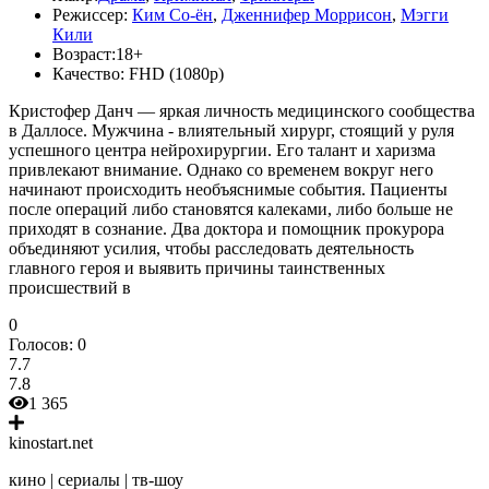
Режиссер:
Ким Со-ён
,
Дженнифер Моррисон
,
Мэгги
Кили
Возраст:
18+
Качество:
FHD (1080p)
Кристофер Данч — яркая личность медицинского сообщества
в Даллосе. Мужчина - влиятельный хирург, стоящий у руля
успешного центра нейрохирургии. Его талант и харизма
привлекают внимание. Однако со временем вокруг него
начинают происходить необъяснимые события. Пациенты
после операций либо становятся калеками, либо больше не
приходят в сознание. Два доктора и помощник прокурора
объединяют усилия, чтобы расследовать деятельность
главного героя и выявить причины таинственных
происшествий в
0
Голосов:
0
7.7
7.8
1 365
kinostart.net
кино | сериалы | тв-шоу