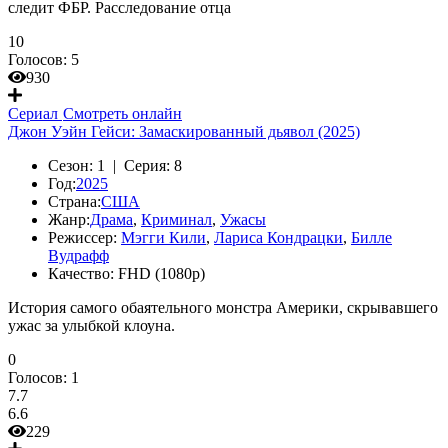
следит ФБР. Расследование отца
10
Голосов:
5
930
Сериал
Смотреть онлайн
Джон Уэйн Гейси: Замаскированный дьявол (2025)
Сезон:
1 |
Серия:
8
Год:
2025
Страна:
США
Жанр:
Драма
,
Криминал
,
Ужасы
Режиссер:
Мэгги Кили
,
Лариса Кондрацки
,
Билле
Вудрафф
Качество:
FHD (1080p)
История самого обаятельного монстра Америки, скрывавшего
ужас за улыбкой клоуна.
0
Голосов:
1
7.7
6.6
229