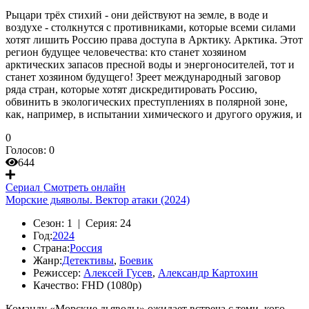
Рыцари трёх стихий - они действуют на земле, в воде и
воздухе - столкнутся с противниками, которые всеми силами
хотят лишить Россию права доступа в Арктику. Арктика. Этот
регион будущее человечества: кто станет хозяином
арктических запасов пресной воды и энергоносителей, тот и
станет хозяином будущего! Зреет международный заговор
ряда стран, которые хотят дискредитировать Россию,
обвинить в экологических преступлениях в полярной зоне,
как, например, в испытании химического и другого оружия, и
0
Голосов:
0
644
Сериал
Смотреть онлайн
Морские дьяволы. Вектор атаки (2024)
Сезон:
1 |
Серия:
24
Год:
2024
Страна:
Россия
Жанр:
Детективы
,
Боевик
Режиссер:
Алексей Гусев
,
Александр Картохин
Качество:
FHD (1080p)
Команду «Морские дьяволы» ожидает встреча с теми, кого