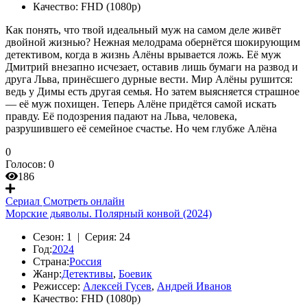
Качество:
FHD (1080p)
Как понять, что твой идеальный муж на самом деле живёт
двойной жизнью? Нежная мелодрама обернётся шокирующим
детективом, когда в жизнь Алёны врывается ложь. Её муж
Дмитрий внезапно исчезает, оставив лишь бумаги на развод и
друга Льва, принёсшего дурные вести. Мир Алёны рушится:
ведь у Димы есть другая семья. Но затем выясняется страшное
— её муж похищен. Теперь Алёне придётся самой искать
правду. Её подозрения падают на Льва, человека,
разрушившего её семейное счастье. Но чем глубже Алёна
0
Голосов:
0
186
Сериал
Смотреть онлайн
Морские дьяволы. Полярный конвой (2024)
Сезон:
1 |
Серия:
24
Год:
2024
Страна:
Россия
Жанр:
Детективы
,
Боевик
Режиссер:
Алексей Гусев
,
Андрей Иванов
Качество:
FHD (1080p)