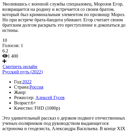
Уволившись с военной службы спецназовец, Морозов Егор,
возвращается на родину и встречается со своим братом,
который был криминальным элементом по прозвищу Мороз.
Но при встрече брата-бандита убивают. Егор считает своим
братским долгом раскрыть это преступление и докопаться до
истины.
10
Голосов:
1
6.2
1 400
Смотреть онлайн
Русский путь (2022)
Год:
2022
Страна:
Россия
Жанр:
Режиссер:
Алексей Гусев
Возраст:
6+
Качество:
FHD (1080p)
Это удивительный рассказ о дерзком подвиге отечественных
ученых-полярников под руководством выдающегося
астронома и геодезиста, Александра Васильева. В конце XIX