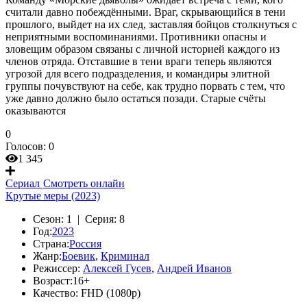
считали давно побеждёнными. Враг, скрывающийся в тени
прошлого, выйдет на их след, заставляя бойцов столкнуться с
неприятными воспоминаниями. Противники опасны и
зловещим образом связаны с личной историей каждого из
членов отряда. Отставшие в тени враги теперь являются
угрозой для всего подразделения, и командиры элитной
группы почувствуют на себе, как трудно порвать с тем, что
уже давно должно было остаться позади. Старые счёты
оказываются
0
Голосов:
0
1 345
Сериал
Смотреть онлайн
Крутые меры (2023)
Сезон:
1 |
Серия:
8
Год:
2023
Страна:
Россия
Жанр:
Боевик
,
Криминал
Режиссер:
Алексей Гусев
,
Андрей Иванов
Возраст:
16+
Качество:
FHD (1080p)