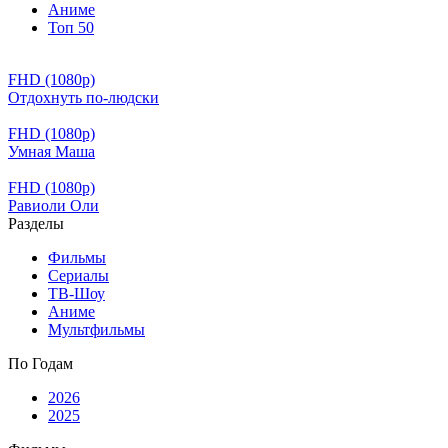
Аниме
Топ 50
FHD (1080p)
Отдохнуть по-людски
FHD (1080p)
Умная Маша
FHD (1080p)
Равиоли Оли
Разделы
Фильмы
Сериалы
ТВ-Шоу
Аниме
Мультфильмы
По Годам
2026
2025