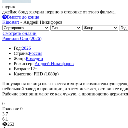
шурик
джеймс бонд закурил нервно в сторонке от этого фильма.
Вместе до конца
Kinostart
» Андрей Никифоров
Смотреть онлайн
Равиоли Оли (2026)
Год:
2026
Страна:
Россия
Жанр:
Комедии
Режиссер:
Андрей Никифоров
Возраст:
12+
Качество:
FHD (1080p)
Популярная певица оказывается втянута в сомнительную сделк
небольшой завод в провинции, а затем исчезает, оставив ее од
Рабочие воспринимают ее как чужую, а производство держится 
0
Голосов:
0
3.7
6.1
253