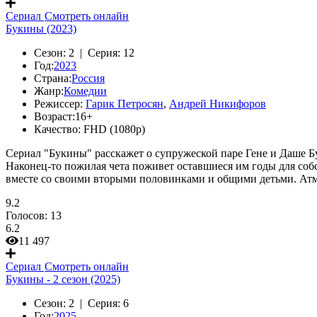
Сериал
Смотреть онлайн
Букины (2023)
Сезон:
2 |
Серия:
12
Год:
2023
Страна:
Россия
Жанр:
Комедии
Режиссер:
Гарик Петросян
,
Андрей Никифоров
Возраст:
16+
Качество:
FHD (1080p)
Сериал "Букины" расскажет о супружеской паре Гене и Даше 
Наконец-то пожилая чета поживет оставшиеся им годы для со
вместе со своими вторыми половинками и общими детьми. Атмо
9.2
Голосов:
13
6.2
11 497
Сериал
Смотреть онлайн
Букины - 2 сезон (2025)
Сезон:
2 |
Серия:
6
Год:
2025