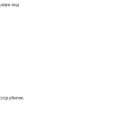
 клоун под
ссср.убогие.