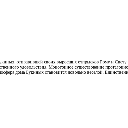
Букиных, отправившей своих выросших отпрысков Рому и Свету
бственного удовольствия. Монотонное существование протагони
сфера дома Букиных становится довольно веселой. Единственно