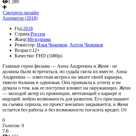
1 289
Смотреть онлайн
Аниматор (2018)
Год:
2018
Страна:
Россия
Жанр:
Мелодрама
Режиссер:
Илья Чижиков
,
Антон Чижиков
Возраст:
12+
Качество:
FHD (1080p)
Главные герои фильма — Анна Андреевна и Женя - не
должны были встретиться, но судьба свела их вместе. Анна
Андреевна — известная актриса на закате своей карьеры,
тяжело больная и одинокая. Она привыкла к успеху и не
думала о том, как ее поступки влияют на окружающих. Женя
— молодой актер из провинции, мечтающий о карьере и
ищущий любую возможность для развития. Его приглашают
на съемки сериала, но проект внезапно закрывается, и Женя
остается без работы и без возможности погасить кредит. От
0
Голосов:
0
7.6