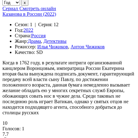
Сериал
Смотреть онлайн
Казанова в России (2022)
Сезон:
1 |
Серия:
12
Год:
2022
Страна:
Россия
Жанр:
Драма
,
Детективы
Режиссер:
Илья Чижиков
,
Антон Чижиков
Качество:
SD
Когда в 1762 году, в результате интриги организованной
канцлером Воронцовым, императрица России Екатерина
вторая была вынуждена подписать документ, гарантирующий
передачу всей власти сыну Павлу, по достижении
положенного возраста, данная бумага немедленно вызывает
желание обладать ею у многих секретных служб Европы,
обожающих совать нос в чужие дела. Среди таковых не
последнюю роль играет Ватикан, однако у святых отцов не
находится подходящего агента, способного добраться до
столицы русских
10
Голосов:
1
7.7