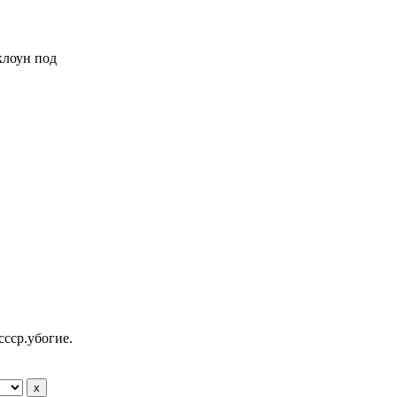
 клоун под
ссср.убогие.