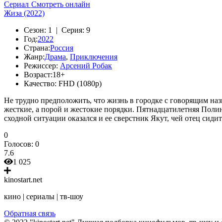
Сериал
Смотреть онлайн
Жиза (2022)
Сезон:
1 |
Серия:
9
Год:
2022
Страна:
Россия
Жанр:
Драма
,
Приключения
Режиссер:
Арсений Робак
Возраст:
18+
Качество:
FHD (1080p)
Не трудно предположить, что жизнь в городке с говорящим назв
жесткие, а порой и жестокие порядки. Пятнадцатилетняя Полин
сходной ситуации оказался и ее сверстник Якут, чей отец сиди
0
Голосов:
0
7.6
1 025
kinostart.net
кино | сериалы | тв-шоу
Обратная связь