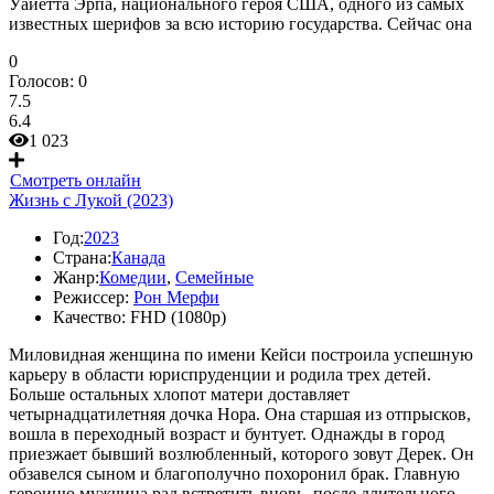
Уайетта Эрпа, национального героя США, одного из самых
известных шерифов за всю историю государства. Сейчас она
0
Голосов:
0
7.5
6.4
1 023
Смотреть онлайн
Жизнь с Лукой (2023)
Год:
2023
Страна:
Канада
Жанр:
Комедии
,
Семейные
Режиссер:
Рон Мерфи
Качество:
FHD (1080p)
Миловидная женщина по имени Кейси построила успешную
карьеру в области юриспруденции и родила трех детей.
Больше остальных хлопот матери доставляет
четырнадцатилетняя дочка Нора. Она старшая из отпрысков,
вошла в переходный возраст и бунтует. Однажды в город
приезжает бывший возлюбленный, которого зовут Дерек. Он
обзавелся сыном и благополучно похоронил брак. Главную
героиню мужчина рад встретить вновь, после длительного