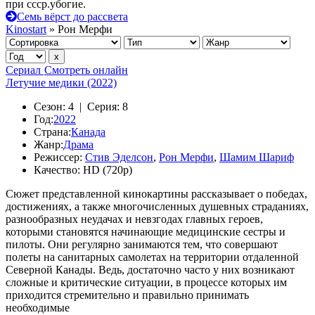
при ссср.убогие.
Семь вёрст до рассвета
Kinostart
» Рон Мерфи
Сериал
Смотреть онлайн
Летучие медики (2022)
Сезон:
4 |
Серия:
8
Год:
2022
Страна:
Канада
Жанр:
Драма
Режиссер:
Стив Эделсон
,
Рон Мерфи
,
Шамим Шариф
Качество:
HD (720p)
Сюжет представленной кинокартины рассказывает о победах,
достижениях, а также многочисленных душевных страданиях,
разнообразных неудачах и невзгодах главных героев,
которыми становятся начинающие медицинские сестры и
пилоты. Они регулярно занимаются тем, что совершают
полеты на санитарных самолетах на территории отдаленной
Северной Канады. Ведь, достаточно часто у них возникают
сложные и критические ситуации, в процессе которых им
приходится стремительно и правильно принимать
необходимые