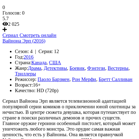
0
Голосов:
0
5.7
2 025
Сериал
Смотреть онлайн
Вайнона Эрп (2016)
Сезон:
4 |
Серия:
12
Год:
2016
Страна:
Канада
,
США
Жанр:
Драма
,
Детективы
,
Боевик
,
Фэнтези
,
Вестерны
,
Триллеры
Режиссер:
Паоло Барзмен
,
Рон Мерфи
,
Бретт Салливан
Возраст:
16+
Качество:
HD (720p)
Сериал Вайнона Эрп является телевизионной адаптацией
популярной серии комиков о приключении юной охотницы за
нечистью. В центре сюжета девушка, которая путешествует по
стране в поиски различных демонов и прочих существ.
Главное оружие героини особенный пистолет, который может
уничтожить любого монстра. Это орудие самая важная
ценность, что есть у Вайноны. Она является правнучкой