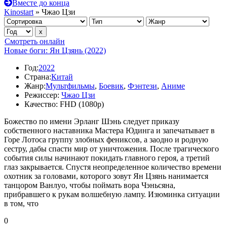
Вместе до конца
Kinostart
» Чжао Цзи
Смотреть онлайн
Новые боги: Ян Цзянь (2022)
Год:
2022
Страна:
Китай
Жанр:
Мультфильмы
,
Боевик
,
Фэнтези
,
Аниме
Режиссер:
Чжао Цзи
Качество:
FHD (1080p)
Божество по имени Эрланг Шэнь следует приказу
собственного наставника Мастера Юдинга и запечатывает в
Горе Лотоса группу злобных фениксов, а заодно и родную
сестру, дабы спасти мир от уничтожения. После трагического
события силы начинают покидать главного героя, а третий
глаз закрывается. Спустя неопределенное количество времени
охотник за головами, которого зовут Ян Цзянь нанимается
танцором Ванлуо, чтобы поймать вора Чэньсяна,
прибравшего к рукам волшебную лампу. Изюминка ситуации
в том, что
0