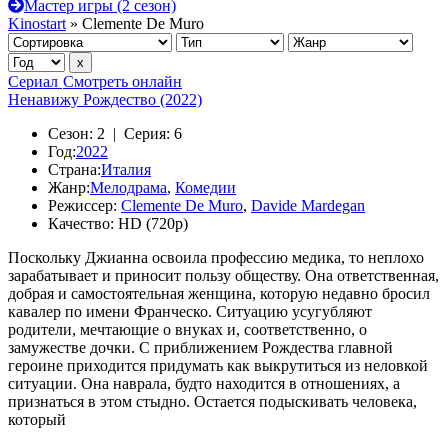
Мастер игры (2 сезон)
Kinostart
» Clemente De Muro
Сериал
Смотреть онлайн
Ненавижу Рождество (2022)
Сезон:
2 |
Серия:
6
Год:
2022
Страна:
Италия
Жанр:
Мелодрама
,
Комедии
Режиссер:
Clemente De Muro
,
Davide Mardegan
Качество:
HD (720p)
Поскольку Джианна освоила профессию медика, то неплохо
зарабатывает и приносит пользу обществу. Она ответственная,
добрая и самостоятельная женщина, которую недавно бросил
кавалер по имени Франческо. Ситуацию усугубляют
родители, мечтающие о внуках и, соответственно, о
замужестве дочки. С приближением Рождества главной
героине приходится придумать как выкрутиться из неловкой
ситуации. Она наврала, будто находится в отношениях, а
признаться в этом стыдно. Остается подыскивать человека,
который