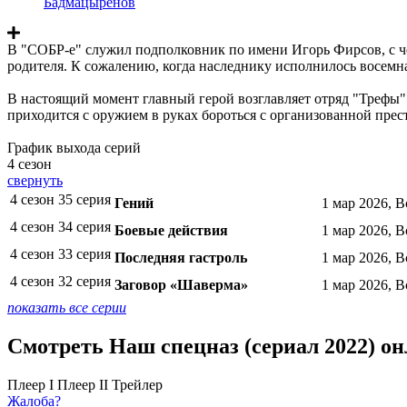
Бадмацыренов
В "СОБР-е" служил подполковник по имени Игорь Фирсов, с ч
родителя. К сожалению, когда наследнику исполнилось восемн
В настоящий момент главный герой возглавляет отряд "Трефы
приходится с оружием в руках бороться с организованной прес
График выхода серий
4 сезон
свернуть
4 сезон 35 серия
Гений
1 мар 2026, В
4 сезон 34 серия
Боевые действия
1 мар 2026, В
4 сезон 33 серия
Последняя гастроль
1 мар 2026, В
4 сезон 32 серия
Заговор «Шаверма»
1 мар 2026, В
показать все серии
Смотреть Наш спецназ (сериал 2022) он
Плеер I
Плеер II
Трейлер
Жалоба?