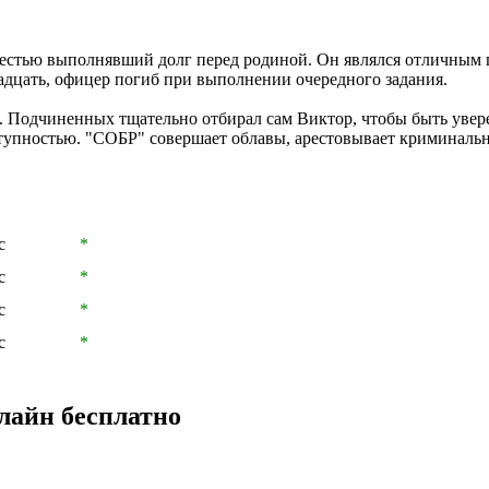
естью выполнявший долг перед родиной. Он являлся отличным 
адцать, офицер погиб при выполнении очередного задания.
". Подчиненных тщательно отбирал сам Виктор, чтобы быть уве
тупностью. "СОБР" совершает облавы, арестовывает криминальны
с
*
с
*
с
*
с
*
лайн бесплатно