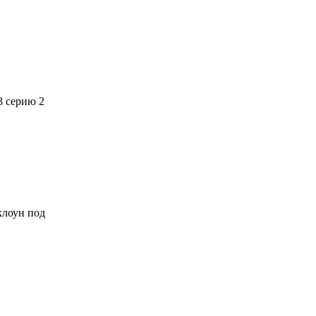
3 серию 2
 клоун под