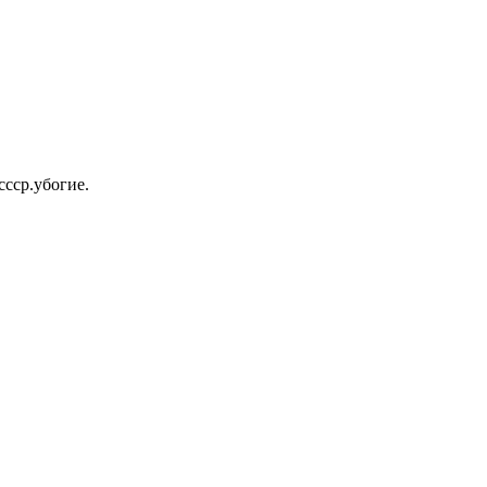
ссср.убогие.