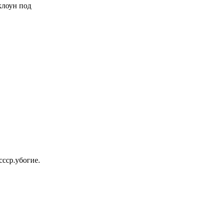
 клоун под
ссср.убогие.