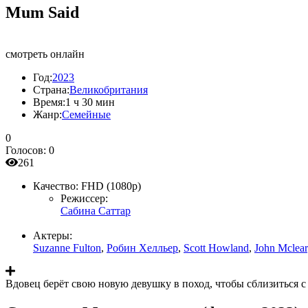
Mum Said
смотреть онлайн
Год:
2023
Страна:
Великобритания
Время:
1 ч 30 мин
Жанр:
Семейные
0
Голосов:
0
261
Качество:
FHD (1080p)
Режиссер:
Сабина Саттар
Актеры:
Suzanne Fulton
,
Робин Хелльер
,
Scott Howland
,
John Mclear
Вдовец берёт свою новую девушку в поход, чтобы сблизиться с 