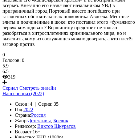
всерьёз. Внезапно его назначают начальником УВД в
приграничный город Портовый вместо погибшего при
загадочных обстоятельствах полковника Авдеева. Местные
элиты и подчинённые в шоке: кто поставил этого «бумажного
червя» командовать? Вершинину предстоит не только
разобраться в хитросплетениях криминального мира, но и
выяснить, кому из сослуживцев можно доверять, а кто плетёт
заговор против
0
Голосов:
0
5.9
6.5
319
Сериал
Смотреть онлайн
Наш спецназ (2022)
Сезон:
4 |
Серия:
35
Год:
2022
Страна:
Россия
Жанр:
Детективы
,
Боевик
Режиссер:
Виктор Шкуратов
Возраст:
16+
Качество:
FHD (1080p)