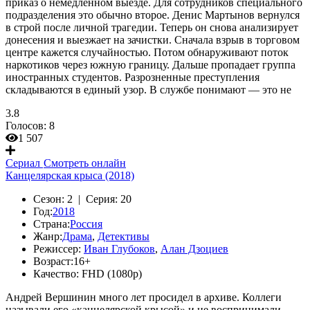
приказ о немедленном выезде. Для сотрудников специального
подразделения это обычно второе. Денис Мартынов вернулся
в строй после личной трагедии. Теперь он снова анализирует
донесения и выезжает на зачистки. Сначала взрыв в торговом
центре кажется случайностью. Потом обнаруживают поток
наркотиков через южную границу. Дальше пропадает группа
иностранных студентов. Разрозненные преступления
складываются в единый узор. В службе понимают — это не
3.8
Голосов:
8
1 507
Сериал
Смотреть онлайн
Канцелярская крыса (2018)
Сезон:
2 |
Серия:
20
Год:
2018
Страна:
Россия
Жанр:
Драма
,
Детективы
Режиссер:
Иван Глубоков
,
Алан Дзоциев
Возраст:
16+
Качество:
FHD (1080p)
Андрей Вершинин много лет просидел в архиве. Коллеги
называли его «канцелярской крысой» и не воспринимали