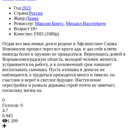
Год:
2021
Страна:
Россия
Жанр:
Драма
Режиссер:
Максим Бриус
,
Михаил Вассербаум
Возраст:
18+
Качество:
FHD (1080p)
Отдав все мыслимые долги родине в Афганистане Сашка
Новожилов прошел через все круги ада, и дал себе клятву
никогда более к оружию не прикасаться. Вернувшись домой в
Ворошиловоградскую область, молодой человек женится,
устраивается на работу, и в положенный срок начинает
воспитывать сынишку. Пусть излишка в деньгах не
наблюдается, а трудиться приходится много и тяжело, он
счастлив и верит в светлое будущее. Наступление
перестройки и развала державы герой почти не замечает,
поскольку жизнь на
0
Голосов:
0
4.7
6.945
1 209