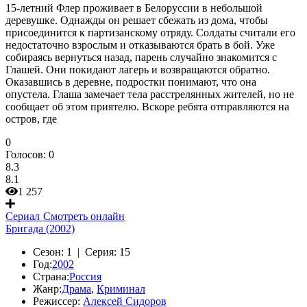
15-летний Флер проживает в Белоруссии в небольшой
деревушке. Однажды он решает сбежать из дома, чтобы
присоединится к партизанскому отряду. Солдаты считали его
недостаточно взрослым и отказываются брать в бой. Уже
собираясь вернуться назад, парень случайно знакомится с
Глашей. Они покидают лагерь и возвращаются обратно.
Оказавшись в деревне, подростки понимают, что она
опустела. Глаша замечает тела расстрелянных жителей, но не
сообщает об этом приятелю. Вскоре ребята отправляются на
остров, где
0
Голосов:
0
8.3
8.1
1 257
Сериал
Смотреть онлайн
Бригада (2002)
Сезон:
1 |
Серия:
15
Год:
2002
Страна:
Россия
Жанр:
Драма
,
Криминал
Режиссер:
Алексей Сидоров