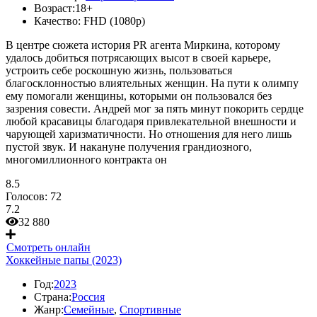
Возраст:
18+
Качество:
FHD (1080p)
В центре сюжета история PR агента Миркина, которому
удалось добиться потрясающих высот в своей карьере,
устроить себе роскошную жизнь, пользоваться
благосклонностью влиятельных женщин. На пути к олимпу
ему помогали женщины, которыми он пользовался без
зазрения совести. Андрей мог за пять минут покорить сердце
любой красавицы благодаря привлекательной внешности и
чарующей харизматичности. Но отношения для него лишь
пустой звук. И накануне получения грандиозного,
многомиллионного контракта он
8.5
Голосов:
72
7.2
32 880
Смотреть онлайн
Хоккейные папы (2023)
Год:
2023
Страна:
Россия
Жанр:
Семейные
,
Спортивные