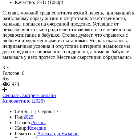
Качество:
FHD (1080p)
Степан, молодой среднестатистический парень, привыкший к
разгульному образу жизни и отсутствию ответственности,
однажды попался на очередной проделке. Уставшие от
безалаберности сына родители отправляют его в деревню на
перевоспитание к бабушке. Степан думает, что справится с
любыми предложенными испытаниями. Но, как оказалось,
непривычные условия и отсутствие интернета невыносимы
для городского современного подростка, а помощь бабушке
вызывала у него протест. Местные сверстники обрадовались
3.3
Голосов:
6
6.6
2 973
Сериал
Смотреть онлайн
Киловаттино (2025)
Сезон:
1 |
Серия:
17
Год:
2025
Страна:
Россия
Жанр:
Комедии
Режиссер:
Александр Назаров