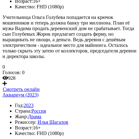
Возраст:
16+
Качество:
FHD (1080p)
Учительница Ольга Голубева попадается на крючок
мошенников и теперь должна банку три миллиона. План её
мужа Вадима продать деревенский дом не срабатывает. Тогда
сын Голубевых Жорик предлагает создать ферму, но
выращивать не овощи, а деньги. Ведь деревня с дешёвым
электричеством - идеальное место для майнинга. Осталось
только скрыть эту затею от коллекторов, председателя деревни
и директора школы.
0
Голосов:
0
928
Смотреть онлайн
Аквариум (2023)
Год:
2023
Страна:
Россия
Жанр:
Драма
Режиссер:
Илья Шагалов
Возраст:
16+
Качество:
FHD (1080p)