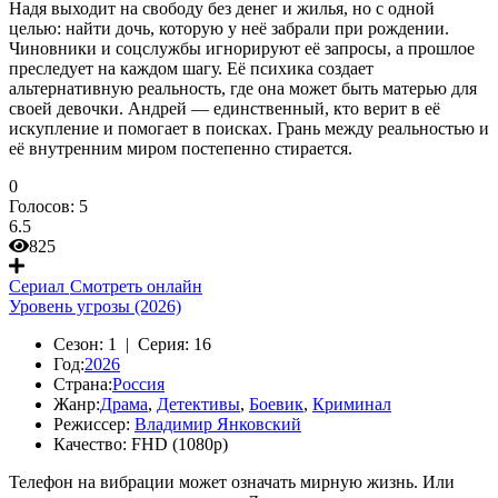
Надя выходит на свободу без денег и жилья, но с одной
целью: найти дочь, которую у неё забрали при рождении.
Чиновники и соцслужбы игнорируют её запросы, а прошлое
преследует на каждом шагу. Её психика создает
альтернативную реальность, где она может быть матерью для
своей девочки. Андрей — единственный, кто верит в её
искупление и помогает в поисках. Грань между реальностью и
её внутренним миром постепенно стирается.
0
Голосов:
5
6.5
825
Сериал
Смотреть онлайн
Уровень угрозы (2026)
Сезон:
1 |
Серия:
16
Год:
2026
Страна:
Россия
Жанр:
Драма
,
Детективы
,
Боевик
,
Криминал
Режиссер:
Владимир Янковский
Качество:
FHD (1080p)
Телефон на вибрации может означать мирную жизнь. Или