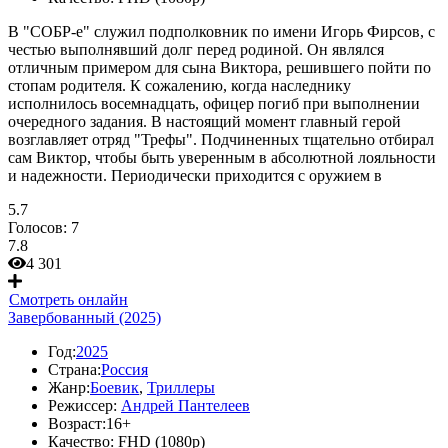
В "СОБР-е" служил подполковник по имени Игорь Фирсов, с
честью выполнявший долг перед родиной. Он являлся
отличным примером для сына Виктора, решившего пойти по
стопам родителя. К сожалению, когда наследнику
исполнилось восемнадцать, офицер погиб при выполнении
очередного задания. В настоящий момент главный герой
возглавляет отряд "Трефы". Подчиненных тщательно отбирал
сам Виктор, чтобы быть уверенным в абсолютной лояльности
и надежности. Периодически приходится с оружием в
5.7
Голосов:
7
7.8
4 301
Смотреть онлайн
Завербованный (2025)
Год:
2025
Страна:
Россия
Жанр:
Боевик
,
Триллеры
Режиссер:
Андрей Пантелеев
Возраст:
16+
Качество:
FHD (1080p)