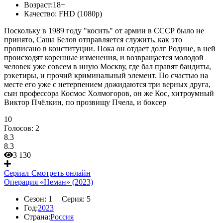
Возраст:
18+
Качество:
FHD (1080p)
Поскольку в 1989 году "косить" от армии в СССР было не
принято, Саша Белов отправляется служить, как это
прописано в конституции. Пока он отдает долг Родине, в ней
происходят коренные изменения, и возвращается молодой
человек уже совсем в иную Москву, где бал правят бандиты,
рэкетиры, и прочий криминальный элемент. По счастью на
месте его уже с нетерпением дожидаются три верных друга,
сын профессора Космос Холмогоров, он же Кос, хитроумный
Виктор Пчёлкин, по прозвищу Пчела, и боксер
10
Голосов:
2
8.3
8.3
3 130
Сериал
Смотреть онлайн
Операция «Неман» (2023)
Сезон:
1 |
Серия:
5
Год:
2023
Страна:
Россия