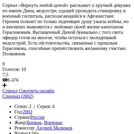
Сериал «Вернуть любой ценой» расскажет о хрупкой девушке
по имени Дина, медсестре, едущей проходить стажировку в
военный госпиталь, располагающийся в Афганистане.
Героиня познает не только леденящие душу ужасы войны, но
и внезапно знакомится с любовью своей жизни капитаном
Герасимовым. Вытащенный Диной буквально с того света
офицер готов на многое, чтобы остаться с молоденькой
медсестрой. Есть обстоятельства, связанные с прошлым
Герасимова, способные препятствовать желанному счастью.
Полковник
9
Голосов:
10
7.5
6 476
Сериал
Смотреть онлайн
Спецназ (2002)
Сезон:
2 |
Серия:
4
Год:
2002
Страна:
Россия
Жанр:
Боевик
,
Военные
Режиссер:
Андрей Малюков
Возраст:
16+