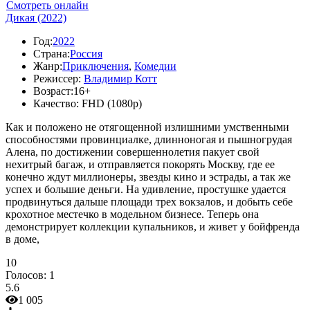
Смотреть онлайн
Дикая (2022)
Год:
2022
Страна:
Россия
Жанр:
Приключения
,
Комедии
Режиссер:
Владимир Котт
Возраст:
16+
Качество:
FHD (1080p)
Как и положено не отягощенной излишними умственными
способностями провинциалке, длинноногая и пышногрудая
Алена, по достижении совершеннолетия пакует свой
нехитрый багаж, и отправляется покорять Москву, где ее
конечно ждут миллионеры, звезды кино и эстрады, а так же
успех и большие деньги. На удивление, простушке удается
продвинуться дальше площади трех вокзалов, и добыть себе
крохотное местечко в модельном бизнесе. Теперь она
демонстрирует коллекции купальников, и живет у бойфренда
в доме,
10
Голосов:
1
5.6
1 005