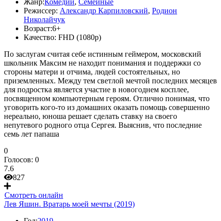
Жанр:
Комедии
,
Семейные
Режиссер:
Александр Карпиловский
,
Родион
Николайчук
Возраст:
6+
Качество:
FHD (1080p)
По заслугам считая себе истинным геймером, московский
школьник Максим не находит понимания и поддержки со
стороны матери и отчима, людей состоятельных, но
приземленных. Между тем светлой мечтой последних месяцев
для подростка является участие в новогоднем косплее,
посвященном компьютерным героям. Отлично понимая, что
уговорить кого-то из домашних оказать помощь совершенно
нереально, юноша решает сделать ставку на своего
непутевого родного отца Сергея. Выяснив, что последние
семь лет папаша
0
Голосов:
0
7.6
827
Смотреть онлайн
Лев Яшин. Вратарь моей мечты (2019)
Год:
2019