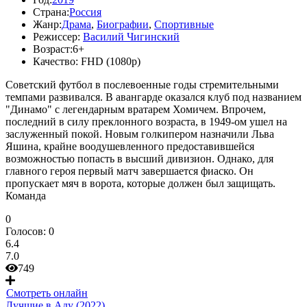
Страна:
Россия
Жанр:
Драма
,
Биографии
,
Спортивные
Режиссер:
Василий Чигинский
Возраст:
6+
Качество:
FHD (1080p)
Советский футбол в послевоенные годы стремительными
темпами развивался. В авангарде оказался клуб под названием
"Динамо" с легендарным вратарем Хомичем. Впрочем,
последний в силу преклонного возраста, в 1949-ом ушел на
заслуженный покой. Новым голкипером назначили Льва
Яшина, крайне воодушевленного предоставившейся
возможностью попасть в высший дивизион. Однако, для
главного героя первый матч завершается фиаско. Он
пропускает мяч в ворота, которые должен был защищать.
Команда
0
Голосов:
0
6.4
7.0
749
Смотреть онлайн
Лучшие в Аду (2022)