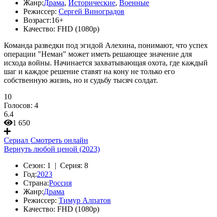
Жанр:
Драма
,
Исторические
,
Военные
Режиссер:
Сергей Виноградов
Возраст:
16+
Качество:
FHD (1080p)
Команда разведки под эгидой Алехина, понимают, что успех
операции "Неман" может иметь решающее значение для
исхода войны. Начинается захватывающая охота, где каждый
шаг и каждое решение ставят на кону не только его
собственную жизнь, но и судьбу тысяч солдат.
10
Голосов:
4
6.4
1 650
Сериал
Смотреть онлайн
Вернуть любой ценой (2023)
Сезон:
1 |
Серия:
8
Год:
2023
Страна:
Россия
Жанр:
Драма
Режиссер:
Тимур Алпатов
Качество:
FHD (1080p)