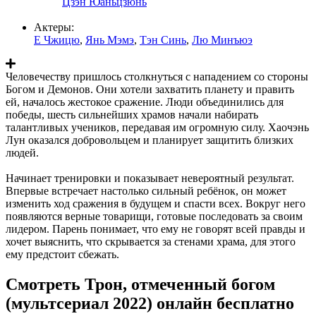
Цзэн Юаньцзюнь
Актеры:
Е Чжицю
,
Янь Мэмэ
,
Тэн Синь
,
Лю Минъюэ
Человечеству пришлось столкнуться с нападением со стороны
Богом и Демонов. Они хотели захватить планету и править
ей, началось жестокое сражение. Люди объединились для
победы, шесть сильнейших храмов начали набирать
талантливых учеников, передавая им огромную силу. Хаочэнь
Лун оказался добровольцем и планирует защитить близких
людей.
Начинает тренировки и показывает невероятный результат.
Впервые встречает настолько сильный ребёнок, он может
изменить ход сражения в будущем и спасти всех. Вокруг него
появляются верные товарищи, готовые последовать за своим
лидером. Парень понимает, что ему не говорят всей правды и
хочет выяснить, что скрывается за стенами храма, для этого
ему предстоит сбежать.
Смотреть Трон, отмеченный богом
(мультсериал 2022) онлайн бесплатно